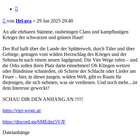
Zitieren
Beitrag
von
Hel-gra
»
29 Jan 2025 20:40
An alle ehrbaren Stämme, raubeinigen Clans und kampflustigen
Krieger der schwarzen und grünen Haut!
Der Ruf hallt über die Lande der Splitterwelt, durch Täler und über
Gebirge, getragen vom wilden Herzschlag des Krieges und der
Sehnsucht nach einem neuen Jagdgrund. Die Vier Wege rufen – und
die Orks sollen ihren Platz darin einnehmen! Ob Klingen wetzen
oder Bündnisse schmieden, ob Schreie der Schlacht oder Lieder am
Feuer – hier, in dieser jungen, wilden Welt, gibt es Raum für
diejenigen, die sich nehmen, was sie verdienen. Und noch mehr....ist
dein Interesse geweckt?
SCHAU DIR DEN ANHANG AN !!!!!
https://vier-wege.at/
https://discord.gg/6MEdnz5VJF
Dateianhänge