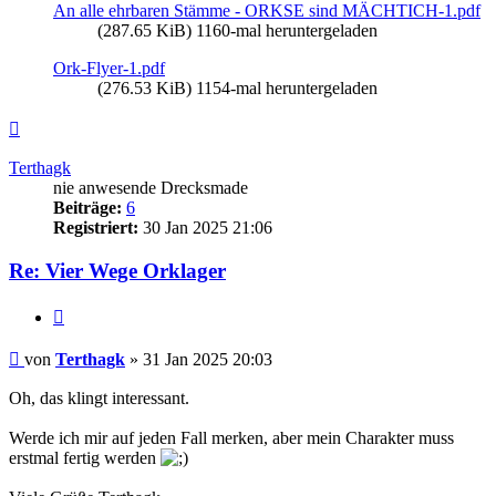
An alle ehrbaren Stämme - ORKSE sind MÄCHTICH-1.pdf
(287.65 KiB) 1160-mal heruntergeladen
Ork-Flyer-1.pdf
(276.53 KiB) 1154-mal heruntergeladen
Nach
oben
Terthagk
nie anwesende Drecksmade
Beiträge:
6
Registriert:
30 Jan 2025 21:06
Re: Vier Wege Orklager
Zitieren
Beitrag
von
Terthagk
»
31 Jan 2025 20:03
Oh, das klingt interessant.
Werde ich mir auf jeden Fall merken, aber mein Charakter muss
erstmal fertig werden