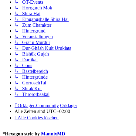
↳ OT-Events
↳ Horrgarch Mok
↳ Shira Hai
↳ Eingangshalle Shira Hai
↳ Zum Charakter
↳ Hintergrund
↳ Veranstaltungen
↳ Grat u Murdur
↳ Dur-Ghâsh Kult Uruklata
↳ Bishûk Gujah
↳ Darûkal
↳ Cons
↳ Bastelbereich
↳ Hintergründe
↳ GorroschTai
↳ Shrak'Kor
↳ Thrororbaakal
Orklager-Community
Orklager
Alle Zeiten sind
UTC+02:00
Alle Cookies löschen
*
Hexagon style by
MannixMD