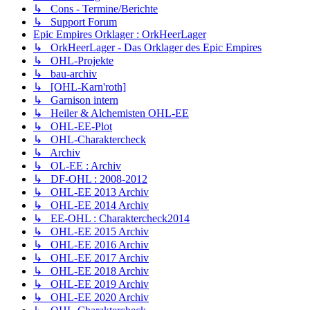
↳ Cons - Termine/Berichte
↳ Support Forum
Epic Empires Orklager : OrkHeerLager
↳ OrkHeerLager - Das Orklager des Epic Empires
↳ OHL-Projekte
↳ bau-archiv
↳ [OHL-Karn'roth]
↳ Garnison intern
↳ Heiler & Alchemisten OHL-EE
↳ OHL-EE-Plot
↳ OHL-Charaktercheck
↳ Archiv
↳ OL-EE : Archiv
↳ DF-OHL : 2008-2012
↳ OHL-EE 2013 Archiv
↳ OHL-EE 2014 Archiv
↳ EE-OHL : Charaktercheck2014
↳ OHL-EE 2015 Archiv
↳ OHL-EE 2016 Archiv
↳ OHL-EE 2017 Archiv
↳ OHL-EE 2018 Archiv
↳ OHL-EE 2019 Archiv
↳ OHL-EE 2020 Archiv