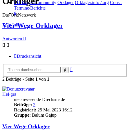
Orklager
Orklager-Community
Orklager
Orklager.info /.org
Cons -
Termine/Berichte
Suche
Das OrkNetzwerk
Vier Wege Orklager
Zum Inhalt
Antworten
Druckansicht
Erweiterte
Suche
Suche
2 Beiträge • Seite
1
von
1
Hel-gra
nie anwesende Drecksmade
Beiträge:
2
Registriert:
25 Mai 2023 16:12
Gruppe:
Balum Gajup
Vier Wege Orklager