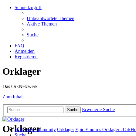
Schnellzugriff
Unbeantwortete Themen
Aktive Themen
Suche
FAQ
Anmelden
Registrieren
Orklager
Das OrkNetzwerk
Zum Inhalt
Erweiterte Suche
Suche
Orklager
Orklager-Community
Orklager
Epic Empires Orklager : OrkH
Suche