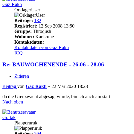
Gaz-Rakh
OrklagerUser
Beiträge:
132
Registriert:
12 Sep 2008 13:50
Gruppe:
Throqush
Wohnort:
Karlsruhe
Kontaktdaten:
Kontaktdaten von Gaz-Rakh
ICQ
Re: BAUWOCHENENDE - 26.06 - 28.06
Zitieren
Beitrag
von
Gaz-Rakh
»
22 Mär 2020 18:23
da die Grenzwacht abgesagt wurde, bin ich auch am start
Nach oben
Gortak
Plapperuruk
Beiträge:
264