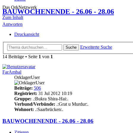
Das OrkNetzwerk
BAUWOCHENENDE - 26.06 - 28.06
Zum Inhalt
Antworten
Druckansicht
Erweiterte Suche
Suche
14 Beiträge • Seite
1
von
1
FarAmbal
OrklagerUser
Beiträge:
506
Registriert:
31 Jul 2012 10:19
Gruppe:
.:Bukra Shira-Hai:.
Verbund/Verbünde:
.:Grat u Murdur:.
Wohnort:
.:Saarbrücken:.
BAUWOCHENENDE - 26.06 - 28.06
Zitieren