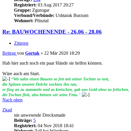
Registriert:
03 Aug 2017 20:27
Gruppe:
Zgurogar
Verbund/Verbünde:
Ushtarak Burzum
Wohnort:
Pfinztal
Re: BAUWOCHENENDE - 26.06 - 28.06
Zitieren
Beitrag
von
Gortak
»
22 Mär 2020 18:29
Hab hier auch noch ein paar Hände sie helfen können.
Wäre auch am Start.
“Wir sahn einen Bauern so fett mit seiner Tochter so nett,
die Spitzen unserer Dolche weckten ihn rau,
er fing an zu stammeln und zu kreischen, gab uns Gold ohne zu feilschen,
die Tochter floh, also brieten wir seine Frau."
Nach oben
Zkad
nie anwesende Drecksmade
Beiträge:
5
Registriert:
04 Nov 2018 18:41
Wohnort:
Zell bei Würzburg