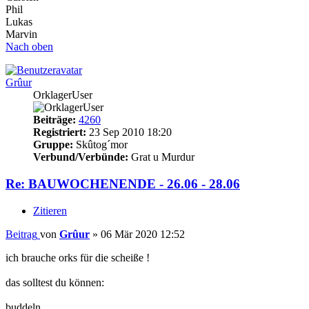
Phil
Lukas
Marvin
Nach oben
Grûur
OrklagerUser
Beiträge:
4260
Registriert:
23 Sep 2010 18:20
Gruppe:
Skûtog´mor
Verbund/Verbünde:
Grat u Murdur
Re: BAUWOCHENENDE - 26.06 - 28.06
Zitieren
Beitrag
von
Grûur
»
06 Mär 2020 12:52
ich brauche orks für die scheiße !
das solltest du können:
buddeln