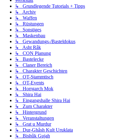
Werkstatt
↳ Grundlegende Tutorials + Tipps
↳ Archiv
↳ Waffen
↳ Rüstungen
↳ Sonstiges
↳ Maskenbau
↳ Gewandungs-/Basteldokus
↳ Asht Râk
↳ CON Planung
↳ Bastelecke
↳ Claner Bereich
↳ Charakter Geschichten
↳ OT-Stammtisch
↳ OT-Events
↳ Horrgarch Mok
↳ Shira Hai
↳ Eingangshalle Shira Hai
↳ Zum Charakter
↳ Hintergrund
↳ Veranstaltungen
↳ Grat u Murdur
↳ Dur-Ghâsh Kult Uruklata
↳ Bishûk Gujah