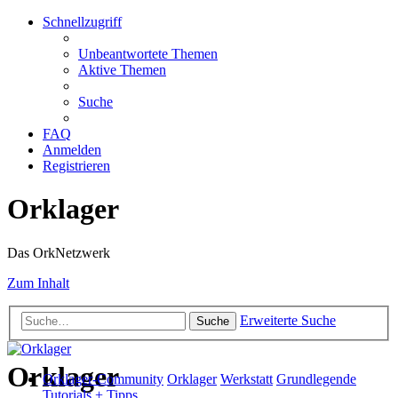
Schnellzugriff
Unbeantwortete Themen
Aktive Themen
Suche
FAQ
Anmelden
Registrieren
Orklager
Das OrkNetzwerk
Zum Inhalt
Erweiterte Suche
Suche
Orklager
Orklager-Community
Orklager
Werkstatt
Grundlegende
Tutorials + Tipps