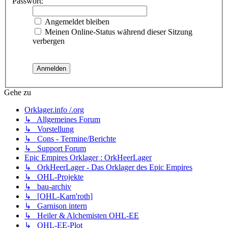
Passwort:
Angemeldet bleiben
Meinen Online-Status während dieser Sitzung
verbergen
Gehe zu
Orklager.info /.org
↳ Allgemeines Forum
↳ Vorstellung
↳ Cons - Termine/Berichte
↳ Support Forum
Epic Empires Orklager : OrkHeerLager
↳ OrkHeerLager - Das Orklager des Epic Empires
↳ OHL-Projekte
↳ bau-archiv
↳ [OHL-Karn'roth]
↳ Garnison intern
↳ Heiler & Alchemisten OHL-EE
↳ OHL-EE-Plot