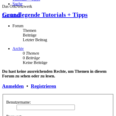
Suche
Das OrkNetzwerk
Grundlegende Tutorials + Tipps
Zum Inhalt
Forum
Themen
Beiträge
Letzter Beitrag
Archiv
0
Themen
0
Beiträge
Keine Beiträge
Du hast keine ausreichenden Rechte, um Themen in diesem
Forum zu sehen oder zu lesen.
Anmelden
•
Registrieren
Benutzername: