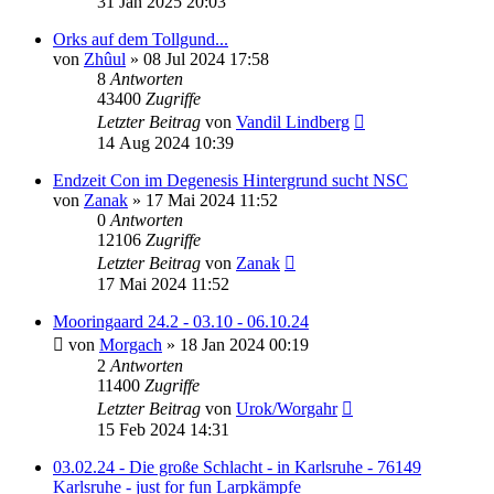
31 Jan 2025 20:03
Orks auf dem Tollgund...
von
Zhûul
»
08 Jul 2024 17:58
8
Antworten
43400
Zugriffe
Letzter Beitrag
von
Vandil Lindberg
14 Aug 2024 10:39
Endzeit Con im Degenesis Hintergrund sucht NSC
von
Zanak
»
17 Mai 2024 11:52
0
Antworten
12106
Zugriffe
Letzter Beitrag
von
Zanak
17 Mai 2024 11:52
Mooringaard 24.2 - 03.10 - 06.10.24
von
Morgach
»
18 Jan 2024 00:19
2
Antworten
11400
Zugriffe
Letzter Beitrag
von
Urok/Worgahr
15 Feb 2024 14:31
03.02.24 - Die große Schlacht - in Karlsruhe - 76149
Karlsruhe - just for fun Larpkämpfe