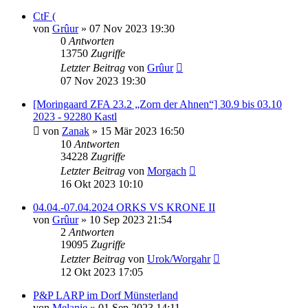
CtF (
von
Grûur
»
07 Nov 2023 19:30
0
Antworten
13750
Zugriffe
Letzter Beitrag
von
Grûur
07 Nov 2023 19:30
[Moringaard ZFA 23.2 „Zorn der Ahnen“] 30.9 bis 03.10
2023 - 92280 Kastl
von
Zanak
»
15 Mär 2023 16:50
10
Antworten
34228
Zugriffe
Letzter Beitrag
von
Morgach
16 Okt 2023 10:10
04.04.-07.04.2024 ORKS VS KRONE II
von
Grûur
»
10 Sep 2023 21:54
2
Antworten
19095
Zugriffe
Letzter Beitrag
von
Urok/Worgahr
12 Okt 2023 17:05
P&P LARP im Dorf Münsterland
von
Melanie
»
01 Sep 2023 14:11