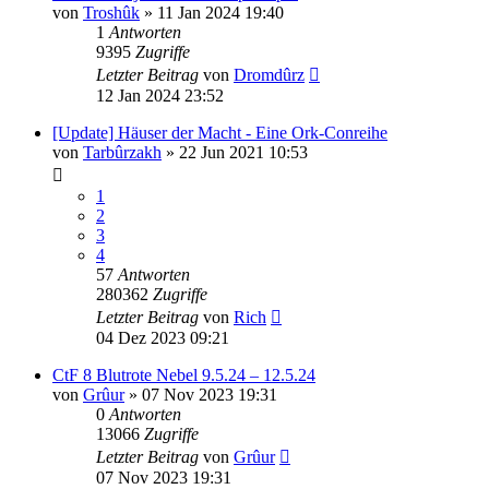
von
Troshûk
»
11 Jan 2024 19:40
1
Antworten
9395
Zugriffe
Letzter Beitrag
von
Dromdûrz
12 Jan 2024 23:52
[Update] Häuser der Macht - Eine Ork-Conreihe
von
Tarbûrzakh
»
22 Jun 2021 10:53
1
2
3
4
57
Antworten
280362
Zugriffe
Letzter Beitrag
von
Rich
04 Dez 2023 09:21
CtF 8 Blutrote Nebel 9.5.24 – 12.5.24
von
Grûur
»
07 Nov 2023 19:31
0
Antworten
13066
Zugriffe
Letzter Beitrag
von
Grûur
07 Nov 2023 19:31