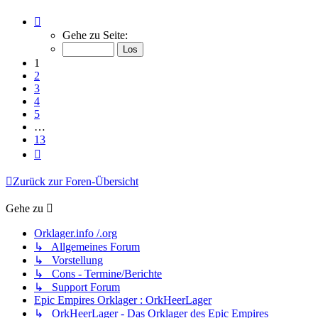
Seite
1
Gehe zu Seite:
von
13
1
2
3
4
5
…
13
Nächste
Zurück zur Foren-Übersicht
Gehe zu
Orklager.info /.org
↳ Allgemeines Forum
↳ Vorstellung
↳ Cons - Termine/Berichte
↳ Support Forum
Epic Empires Orklager : OrkHeerLager
↳ OrkHeerLager - Das Orklager des Epic Empires