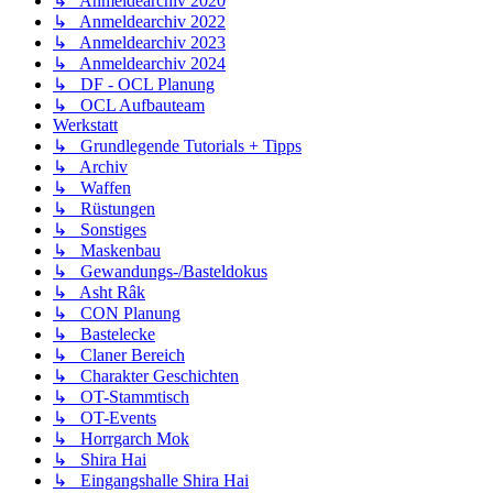
↳ Anmeldearchiv 2020
↳ Anmeldearchiv 2022
↳ Anmeldearchiv 2023
↳ Anmeldearchiv 2024
↳ DF - OCL Planung
↳ OCL Aufbauteam
Werkstatt
↳ Grundlegende Tutorials + Tipps
↳ Archiv
↳ Waffen
↳ Rüstungen
↳ Sonstiges
↳ Maskenbau
↳ Gewandungs-/Basteldokus
↳ Asht Râk
↳ CON Planung
↳ Bastelecke
↳ Claner Bereich
↳ Charakter Geschichten
↳ OT-Stammtisch
↳ OT-Events
↳ Horrgarch Mok
↳ Shira Hai
↳ Eingangshalle Shira Hai