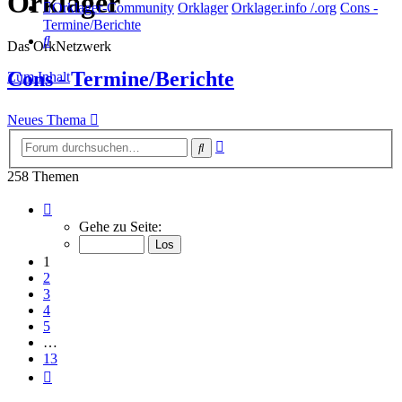
Orklager
Orklager-Community
Orklager
Orklager.info /.org
Cons -
Termine/Berichte
Suche
Das OrkNetzwerk
Cons - Termine/Berichte
Zum Inhalt
Neues Thema
Erweiterte
Suche
Suche
258 Themen
Seite
1
Gehe zu Seite:
von
13
1
2
3
4
5
…
13
Nächste