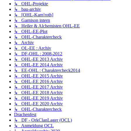
↳ OHL-Projekte
↳ bau-archiv
↳ [OHL-Karn'roth]
↳ Garnison intern
↳ Heiler & Alchemisten OHL-EE
↳ OHL-EE-Plot
↳ OHL-Charaktercheck
↳ Archiv
↳ OL-EE : Archiv
↳ DF-OHL : 2008-2012
↳ OHL-EE 2013 Archiv
↳ OHL-EE 2014 Archiv
↳ EE-OHL : Charaktercheck2014
↳ OHL-EE 2015 Archiv
↳ OHL-EE 2016 Archiv
↳ OHL-EE 2017 Archiv
↳ OHL-EE 2018 Archiv
↳ OHL-EE 2019 Archiv
↳ OHL-EE 2020 Archiv
↳ OHL-Charaktercheck
Drachenfest
↳ DF - OrkClanLager (OCL)
↳ Anmeldung OCL