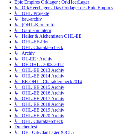
Epic Empires Orklager : OrkHeerLager
↳ OrkHeerLager - Das Orklager des Epic Empires
↳ OHL-Projekte
↳ bau-archiv
↳ [OHL-Karn'roth]
↳ Garnison intern
↳ Heiler & Alchemisten OHL-EE
↳ OHL-EE-Plot
↳ OHL-Charaktercheck
↳ Archiv
↳ OL-EE : Archiv
↳ DF-OHL : 2008-2012
↳ OHL-EE 2013 Archiv
↳ OHL-EE 2014 Archiv
↳ EE-OHL : Charaktercheck2014
↳ OHL-EE 2015 Archiv
↳ OHL-EE 2016 Archiv
↳ OHL-EE 2017 Archiv
↳ OHL-EE 2018 Archiv
↳ OHL-EE 2019 Archiv
↳ OHL-EE 2020 Archiv
↳ OHL-Charaktercheck
Drachenfest
↳ DF - OrkClanLager (OCL)