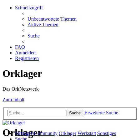
Schnellzugriff
Unbeantwortete Themen
Aktive Themen
Suche
FAQ
Anmelden
Registrieren
Orklager
Das OrkNetzwerk
Zum Inhalt
Erweiterte Suche
Suche
Orklager
Orklager-Community
Orklager
Werkstatt
Sonstiges
Suche