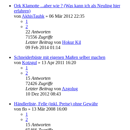
Ork Klamotte ...aber wie ? (Was kann ich als Neuling hier
erfahren)
von
AkhisTauhk
»
06 Mär 2012 22:35
1
2
22
Antworten
71556
Zugriffe
Letzter Beitrag
von
Hokur Kil
09 Feb 2014 01:14
Schneiderbüste mit eigenen Maßen selber machen
von
Kotzgul
»
13 Apr 2011 16:20
1
2
15
Antworten
72426
Zugriffe
Letzter Beitrag
von
Azgolug
10 Dez 2012 08:43
Händlerliste, Felle (inkl. Preise) ohne Gewähr
von
flo
»
13 Mär 2008 16:00
1
2
15
Antworten
65466
Zugriffe