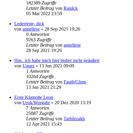
182389
Zugriffe
Letzter Beitrag
von
Ranâck
05 Mai 2022 23:59
Lederreste, dick
von
anneliese
»
28 Sep 2021 19:26
0
Antworten
9263
Zugriffe
Letzter Beitrag
von
anneliese
28 Sep 2021 19:26
Hm.. ich habe mich hier bisher nicht geäußert
von
Ugurz
»
13 Jun 2021 09:09
1
Antworten
10264
Zugriffe
Letzter Beitrag
von
Fauth/Glum
13 Jun 2021 21:29
Erste Klamotte Leon
von
Urok/Worgahr
»
20 Dez 2020 13:19
7
Antworten
25087
Zugriffe
Letzter Beitrag
von
Tarbûrzakh
12 Apr 2021 15:43