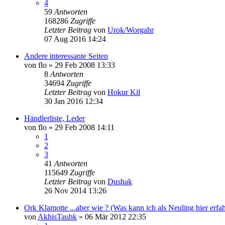
4
59
Antworten
168286
Zugriffe
Letzter Beitrag
von
Urok/Worgahr
07 Aug 2016 14:24
Andere interessante Seiten
von
flo
»
29 Feb 2008 13:33
8
Antworten
34694
Zugriffe
Letzter Beitrag
von
Hokur Kil
30 Jan 2016 12:34
Händlerliste, Leder
von
flo
»
29 Feb 2008 14:11
1
2
3
41
Antworten
115649
Zugriffe
Letzter Beitrag
von
Dushak
26 Nov 2014 13:26
Ork Klamotte ...aber wie ? (Was kann ich als Neuling hier erfa
von
AkhisTauhk
»
06 Mär 2012 22:35