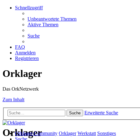
Schnellzugriff
Unbeantwortete Themen
Aktive Themen
Suche
FAQ
Anmelden
Registrieren
Orklager
Das OrkNetzwerk
Zum Inhalt
Erweiterte Suche
Suche
Orklager
Orklager-Community
Orklager
Werkstatt
Sonstiges
Suche