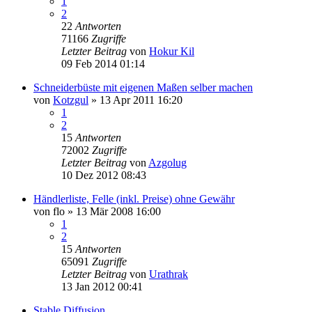
1
2
22
Antworten
71166
Zugriffe
Letzter Beitrag
von
Hokur Kil
09 Feb 2014 01:14
Schneiderbüste mit eigenen Maßen selber machen
von
Kotzgul
»
13 Apr 2011 16:20
1
2
15
Antworten
72002
Zugriffe
Letzter Beitrag
von
Azgolug
10 Dez 2012 08:43
Händlerliste, Felle (inkl. Preise) ohne Gewähr
von
flo
»
13 Mär 2008 16:00
1
2
15
Antworten
65091
Zugriffe
Letzter Beitrag
von
Urathrak
13 Jan 2012 00:41
Stable Diffusion