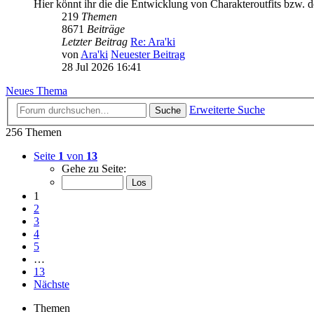
Hier könnt ihr die die Entwicklung von Charakteroutfits bzw. de
219
Themen
8671
Beiträge
Letzter Beitrag
Re: Ara'ki
von
Ara'ki
Neuester Beitrag
28 Jul 2026 16:41
Neues Thema
Erweiterte Suche
Suche
256 Themen
Seite
1
von
13
Gehe zu Seite:
1
2
3
4
5
…
13
Nächste
Themen