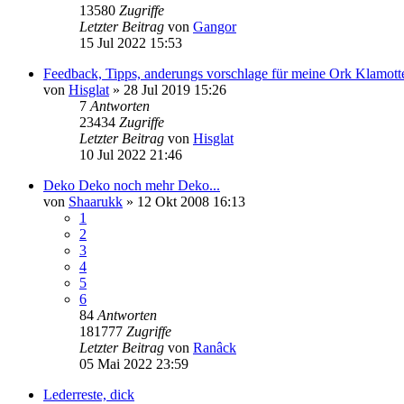
13580
Zugriffe
Letzter Beitrag
von
Gangor
15 Jul 2022 15:53
Feedback, Tipps, anderungs vorschlage für meine Ork Klamott
von
Hisglat
»
28 Jul 2019 15:26
7
Antworten
23434
Zugriffe
Letzter Beitrag
von
Hisglat
10 Jul 2022 21:46
Deko Deko noch mehr Deko...
von
Shaarukk
»
12 Okt 2008 16:13
1
2
3
4
5
6
84
Antworten
181777
Zugriffe
Letzter Beitrag
von
Ranâck
05 Mai 2022 23:59
Lederreste, dick