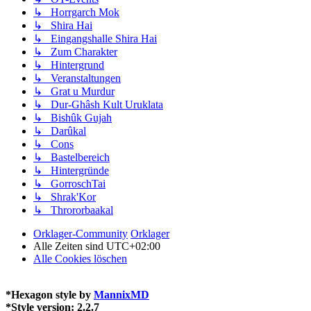
↳ Horrgarch Mok
↳ Shira Hai
↳ Eingangshalle Shira Hai
↳ Zum Charakter
↳ Hintergrund
↳ Veranstaltungen
↳ Grat u Murdur
↳ Dur-Ghâsh Kult Uruklata
↳ Bishûk Gujah
↳ Darûkal
↳ Cons
↳ Bastelbereich
↳ Hintergründe
↳ GorroschTai
↳ Shrak'Kor
↳ Thrororbaakal
Orklager-Community
Orklager
Alle Zeiten sind
UTC+02:00
Alle Cookies löschen
*
Hexagon style by
MannixMD
*
Style version: 2.2.7