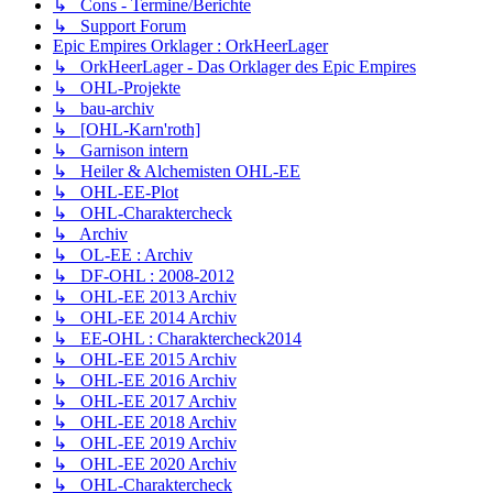
↳ Cons - Termine/Berichte
↳ Support Forum
Epic Empires Orklager : OrkHeerLager
↳ OrkHeerLager - Das Orklager des Epic Empires
↳ OHL-Projekte
↳ bau-archiv
↳ [OHL-Karn'roth]
↳ Garnison intern
↳ Heiler & Alchemisten OHL-EE
↳ OHL-EE-Plot
↳ OHL-Charaktercheck
↳ Archiv
↳ OL-EE : Archiv
↳ DF-OHL : 2008-2012
↳ OHL-EE 2013 Archiv
↳ OHL-EE 2014 Archiv
↳ EE-OHL : Charaktercheck2014
↳ OHL-EE 2015 Archiv
↳ OHL-EE 2016 Archiv
↳ OHL-EE 2017 Archiv
↳ OHL-EE 2018 Archiv
↳ OHL-EE 2019 Archiv
↳ OHL-EE 2020 Archiv
↳ OHL-Charaktercheck