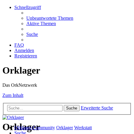
Schnellzugriff
Unbeantwortete Themen
Aktive Themen
Suche
FAQ
Anmelden
Registrieren
Orklager
Das OrkNetzwerk
Zum Inhalt
Erweiterte Suche
Suche
Orklager
Orklager-Community
Orklager
Werkstatt
Suche