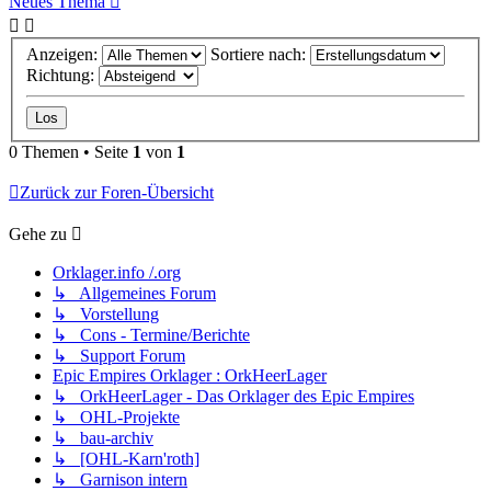
Neues Thema
Anzeigen:
Sortiere nach:
Richtung:
0 Themen • Seite
1
von
1
Zurück zur Foren-Übersicht
Gehe zu
Orklager.info /.org
↳ Allgemeines Forum
↳ Vorstellung
↳ Cons - Termine/Berichte
↳ Support Forum
Epic Empires Orklager : OrkHeerLager
↳ OrkHeerLager - Das Orklager des Epic Empires
↳ OHL-Projekte
↳ bau-archiv
↳ [OHL-Karn'roth]
↳ Garnison intern