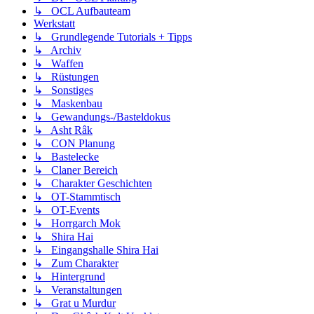
↳ OCL Aufbauteam
Werkstatt
↳ Grundlegende Tutorials + Tipps
↳ Archiv
↳ Waffen
↳ Rüstungen
↳ Sonstiges
↳ Maskenbau
↳ Gewandungs-/Basteldokus
↳ Asht Râk
↳ CON Planung
↳ Bastelecke
↳ Claner Bereich
↳ Charakter Geschichten
↳ OT-Stammtisch
↳ OT-Events
↳ Horrgarch Mok
↳ Shira Hai
↳ Eingangshalle Shira Hai
↳ Zum Charakter
↳ Hintergrund
↳ Veranstaltungen
↳ Grat u Murdur