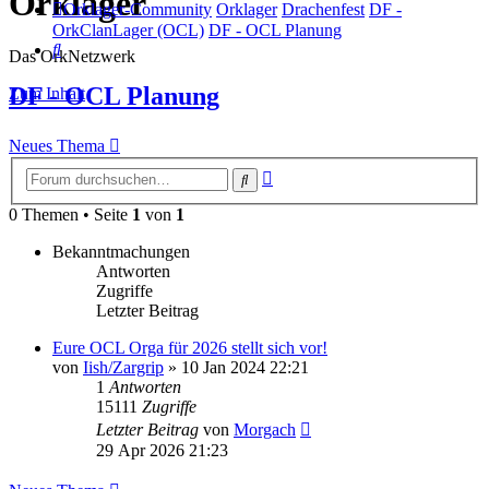
Orklager
Orklager-Community
Orklager
Drachenfest
DF -
OrkClanLager (OCL)
DF - OCL Planung
Suche
Das OrkNetzwerk
DF - OCL Planung
Zum Inhalt
Neues Thema
Erweiterte
Suche
Suche
0 Themen • Seite
1
von
1
Bekanntmachungen
Antworten
Zugriffe
Letzter Beitrag
Eure OCL Orga für 2026 stellt sich vor!
von
Iish/Zargrip
»
10 Jan 2024 22:21
1
Antworten
15111
Zugriffe
Letzter Beitrag
von
Morgach
29 Apr 2026 21:23