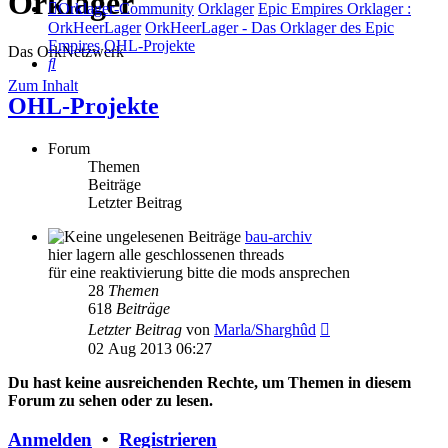
Orklager
Orklager-Community
Orklager
Epic Empires Orklager :
OrkHeerLager
OrkHeerLager - Das Orklager des Epic
Empires
OHL-Projekte
Das OrkNetzwerk
Suche
Zum Inhalt
OHL-Projekte
Forum
Themen
Beiträge
Letzter Beitrag
bau-archiv
hier lagern alle geschlossenen threads
für eine reaktivierung bitte die mods ansprechen
28
Themen
618
Beiträge
Neuester
Letzter Beitrag
von
Marla/Sharghûd
Beitrag
02 Aug 2013 06:27
Du hast keine ausreichenden Rechte, um Themen in diesem
Forum zu sehen oder zu lesen.
Anmelden
•
Registrieren