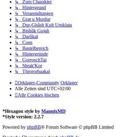
↳ Zum Charakter
↳ Hintergrund
↳ Veranstaltungen
↳ Grat u Murdur
↳ Dur-Ghâsh Kult Uruklata
↳ Bishûk Gujah
↳ Darûkal
↳ Cons
↳ Bastelbereich
↳ Hintergründe
↳ GorroschTai
↳ Shrak'Kor
↳ Thrororbaakal
Orklager-Community
Orklager
Alle Zeiten sind
UTC+02:00
Alle Cookies löschen
*
Hexagon style by
MannixMD
*
Style version: 2.2.7
Powered by
phpBB
® Forum Software © phpBB Limited