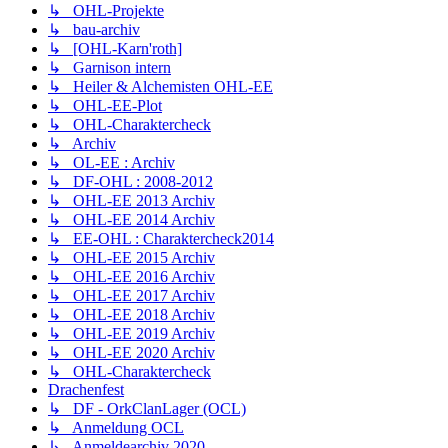
↳ OHL-Projekte
↳ bau-archiv
↳ [OHL-Karn'roth]
↳ Garnison intern
↳ Heiler & Alchemisten OHL-EE
↳ OHL-EE-Plot
↳ OHL-Charaktercheck
↳ Archiv
↳ OL-EE : Archiv
↳ DF-OHL : 2008-2012
↳ OHL-EE 2013 Archiv
↳ OHL-EE 2014 Archiv
↳ EE-OHL : Charaktercheck2014
↳ OHL-EE 2015 Archiv
↳ OHL-EE 2016 Archiv
↳ OHL-EE 2017 Archiv
↳ OHL-EE 2018 Archiv
↳ OHL-EE 2019 Archiv
↳ OHL-EE 2020 Archiv
↳ OHL-Charaktercheck
Drachenfest
↳ DF - OrkClanLager (OCL)
↳ Anmeldung OCL
↳ Anmeldearchiv 2020