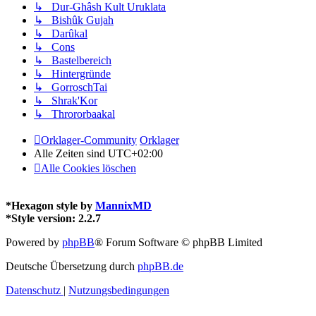
↳ Dur-Ghâsh Kult Uruklata
↳ Bishûk Gujah
↳ Darûkal
↳ Cons
↳ Bastelbereich
↳ Hintergründe
↳ GorroschTai
↳ Shrak'Kor
↳ Thrororbaakal
Orklager-Community
Orklager
Alle Zeiten sind
UTC+02:00
Alle Cookies löschen
*
Hexagon style by
MannixMD
*
Style version: 2.2.7
Powered by
phpBB
® Forum Software © phpBB Limited
Deutsche Übersetzung durch
phpBB.de
Datenschutz
|
Nutzungsbedingungen