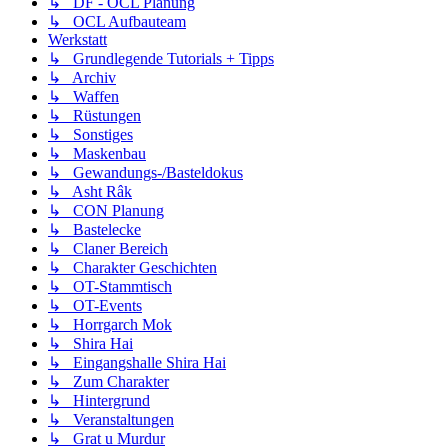
↳ DF - OCL Planung
↳ OCL Aufbauteam
Werkstatt
↳ Grundlegende Tutorials + Tipps
↳ Archiv
↳ Waffen
↳ Rüstungen
↳ Sonstiges
↳ Maskenbau
↳ Gewandungs-/Basteldokus
↳ Asht Râk
↳ CON Planung
↳ Bastelecke
↳ Claner Bereich
↳ Charakter Geschichten
↳ OT-Stammtisch
↳ OT-Events
↳ Horrgarch Mok
↳ Shira Hai
↳ Eingangshalle Shira Hai
↳ Zum Charakter
↳ Hintergrund
↳ Veranstaltungen
↳ Grat u Murdur