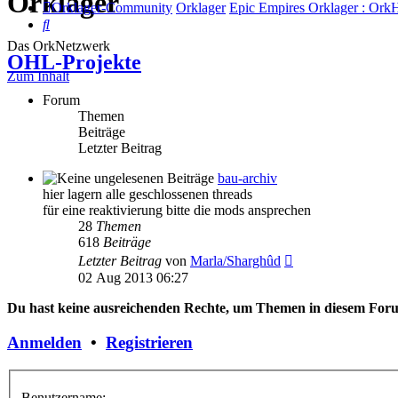
Orklager
Orklager-Community
Orklager
Epic Empires Orklager : Ork
Suche
Das OrkNetzwerk
OHL-Projekte
Zum Inhalt
Forum
Themen
Beiträge
Letzter Beitrag
bau-archiv
hier lagern alle geschlossenen threads
für eine reaktivierung bitte die mods ansprechen
28
Themen
618
Beiträge
Neuester
Letzter Beitrag
von
Marla/Sharghûd
Beitrag
02 Aug 2013 06:27
Du hast keine ausreichenden Rechte, um Themen in diesem Forum
Anmelden
•
Registrieren
Benutzername: