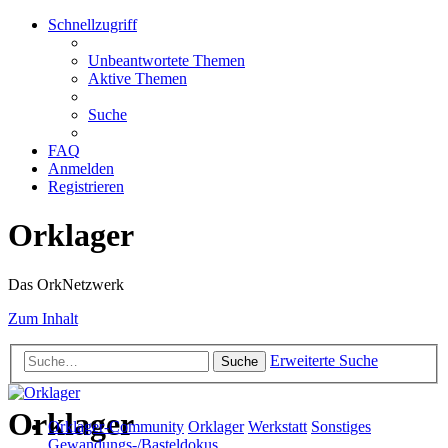
Schnellzugriff
Unbeantwortete Themen
Aktive Themen
Suche
FAQ
Anmelden
Registrieren
Orklager
Das OrkNetzwerk
Zum Inhalt
Erweiterte Suche
Suche
Orklager
Orklager-Community
Orklager
Werkstatt
Sonstiges
Gewandungs-/Basteldokus