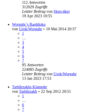
112
Antworten
312029
Zugriffe
Letzter Beitrag
von
Skep-tiker
19 Apr 2023 10:55
Worgahr´s Bastldoku
von
Urok/Worgahr
»
10 Mai 2014 20:37
1
…
3
4
5
6
7
95
Antworten
224085
Zugriffe
Letzter Beitrag
von
Urok/Worgahr
13 Jan 2023 17:53
Tarbûrzakhs Klamotte
von
Tarbûrzakh
»
22 Sep 2012 20:51
1
…
6
7