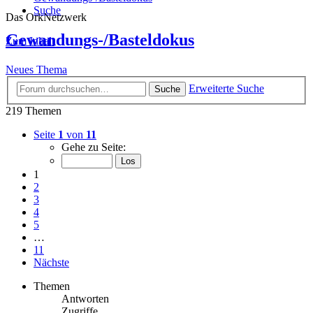
Suche
Das OrkNetzwerk
Gewandungs-/Basteldokus
Zum Inhalt
Neues Thema
Erweiterte Suche
Suche
219 Themen
Seite
1
von
11
Gehe zu Seite:
1
2
3
4
5
…
11
Nächste
Themen
Antworten
Zugriffe