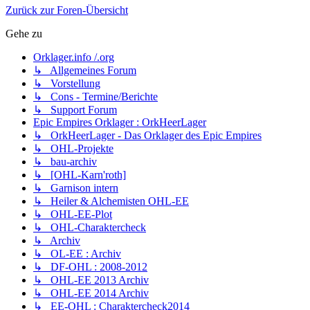
Zurück zur Foren-Übersicht
Gehe zu
Orklager.info /.org
↳ Allgemeines Forum
↳ Vorstellung
↳ Cons - Termine/Berichte
↳ Support Forum
Epic Empires Orklager : OrkHeerLager
↳ OrkHeerLager - Das Orklager des Epic Empires
↳ OHL-Projekte
↳ bau-archiv
↳ [OHL-Karn'roth]
↳ Garnison intern
↳ Heiler & Alchemisten OHL-EE
↳ OHL-EE-Plot
↳ OHL-Charaktercheck
↳ Archiv
↳ OL-EE : Archiv
↳ DF-OHL : 2008-2012
↳ OHL-EE 2013 Archiv
↳ OHL-EE 2014 Archiv
↳ EE-OHL : Charaktercheck2014