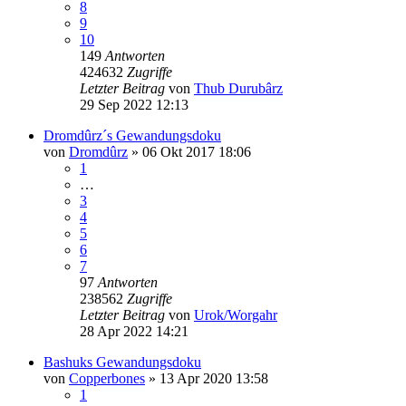
8
9
10
149
Antworten
424632
Zugriffe
Letzter Beitrag
von
Thub Durubârz
29 Sep 2022 12:13
Dromdûrz´s Gewandungsdoku
von
Dromdûrz
»
06 Okt 2017 18:06
1
…
3
4
5
6
7
97
Antworten
238562
Zugriffe
Letzter Beitrag
von
Urok/Worgahr
28 Apr 2022 14:21
Bashuks Gewandungsdoku
von
Copperbones
»
13 Apr 2020 13:58
1