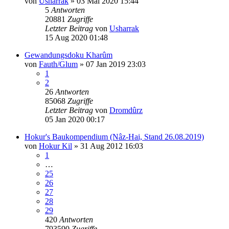
von
Usharrak
»
03 Mai 2020 15:44
5
Antworten
20881
Zugriffe
Letzter Beitrag
von
Usharrak
15 Aug 2020 01:48
Gewandungsdoku Kharûm
von
Fauth/Glum
»
07 Jan 2019 23:03
1
2
26
Antworten
85068
Zugriffe
Letzter Beitrag
von
Dromdûrz
05 Jan 2020 00:17
Hokur's Baukompendium (Nâz-Hai, Stand 26.08.2019)
von
Hokur Kil
»
31 Aug 2012 16:03
1
…
25
26
27
28
29
420
Antworten
793590
Zugriffe