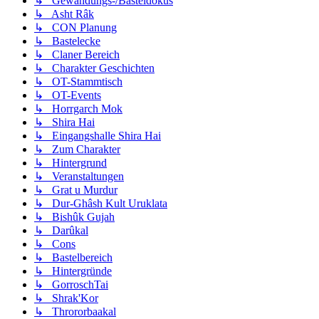
↳ Gewandungs-/Basteldokus
↳ Asht Râk
↳ CON Planung
↳ Bastelecke
↳ Claner Bereich
↳ Charakter Geschichten
↳ OT-Stammtisch
↳ OT-Events
↳ Horrgarch Mok
↳ Shira Hai
↳ Eingangshalle Shira Hai
↳ Zum Charakter
↳ Hintergrund
↳ Veranstaltungen
↳ Grat u Murdur
↳ Dur-Ghâsh Kult Uruklata
↳ Bishûk Gujah
↳ Darûkal
↳ Cons
↳ Bastelbereich
↳ Hintergründe
↳ GorroschTai
↳ Shrak'Kor
↳ Thrororbaakal