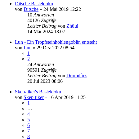
Ditsche Basteldoku
von
Ditsche
»
24 Mai 2019 12:22
10
Antworten
40126
Zugriffe
Letzter Beitrag
von
Zhûul
14 Mär 2024 18:07
Lun - Ein Tropfsteinhöhlengoblin entsteht
von
Lun
»
29 Dez 2022 08:54
1
2
24
Antworten
90591
Zugriffe
Letzter Beitrag
von
Dromdûrz
20 Jul 2023 08:06
Skep-tiker's Basteldoku
von
Skep-tiker
»
16 Apr 2019 11:25
1
…
4
5
6
7
8