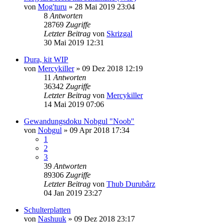
von
Mog'turu
»
28 Mai 2019 23:04
8
Antworten
28769
Zugriffe
Letzter Beitrag
von
Skrizgal
30 Mai 2019 12:31
Dura, kit WIP
von
Mercykiller
»
09 Dez 2018 12:19
11
Antworten
36342
Zugriffe
Letzter Beitrag
von
Mercykiller
14 Mai 2019 07:06
Gewandungsdoku Nobgul "Noob"
von
Nobgul
»
09 Apr 2018 17:34
1
2
3
39
Antworten
89306
Zugriffe
Letzter Beitrag
von
Thub Durubârz
04 Jan 2019 23:27
Schulterplatten
von
Nashuuk
»
09 Dez 2018 23:17