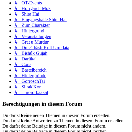
↳ OT-Events
↳ Horrgarch Mok
↳ Shira Hai
↳ Eingangshalle Shira Hai
↳ Zum Charakter
↳ Hintergrund
↳ Veranstaltungen
↳ Grat u Murdur
↳ Dur-Ghâsh Kult Uruklata
↳ Bishûk Gujah
↳ Darûkal
↳ Cons
↳ Bastelbereich
↳ Hintergründe
↳ GorroschTai
↳ Shrak'Kor
↳ Thrororbaakal
Berechtigungen in diesem Forum
Du darfst
keine
neuen Themen in diesem Forum erstellen.
Du darfst
keine
Antworten zu Themen in diesem Forum erstellen.
Du darfst deine Beiträge in diesem Forum
nicht
ändern.
Du darfst deine Beiträge in diesem Forum
nicht
löschen.