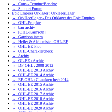
↳ Cons - Termine/Berichte
↳ Support Forum
Epic Empires Orklager : OrkHeerLager
↳ OrkHeerLager - Das Orklager des Epic Empires
↳ OHL-Projekte
↳ bau-archiv
↳ [OHL-Karn'roth]
↳ Garnison intern
↳ Heiler & Alchemisten OHL-EE
↳ OHL-EE-Plot
↳ OHL-Charaktercheck
↳ Archiv
↳ OL-EE : Archiv
↳ DF-OHL : 2008-2012
↳ OHL-EE 2013 Archiv
↳ OHL-EE 2014 Archiv
↳ EE-OHL : Charaktercheck2014
↳ OHL-EE 2015 Archiv
↳ OHL-EE 2016 Archiv
↳ OHL-EE 2017 Archiv
↳ OHL-EE 2018 Archiv
↳ OHL-EE 2019 Archiv
↳ OHL-EE 2020 Archiv