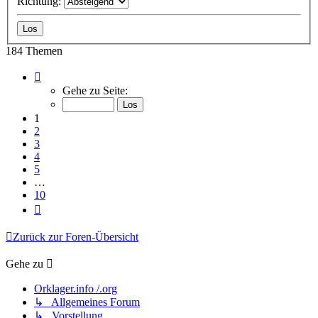
Richtung:
184 Themen
Seite
1
Gehe zu Seite:
von
10
1
2
3
4
5
…
10
Nächste
Zurück zur Foren-Übersicht
Gehe zu
Orklager.info /.org
↳ Allgemeines Forum
↳ Vorstellung