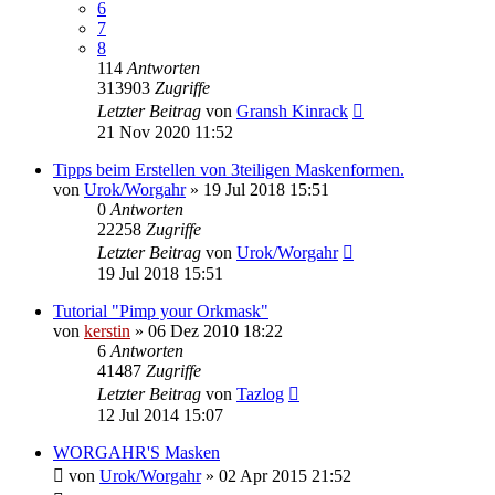
6
7
8
114
Antworten
313903
Zugriffe
Letzter Beitrag
von
Gransh Kinrack
21 Nov 2020 11:52
Tipps beim Erstellen von 3teiligen Maskenformen.
von
Urok/Worgahr
»
19 Jul 2018 15:51
0
Antworten
22258
Zugriffe
Letzter Beitrag
von
Urok/Worgahr
19 Jul 2018 15:51
Tutorial "Pimp your Orkmask"
von
kerstin
»
06 Dez 2010 18:22
6
Antworten
41487
Zugriffe
Letzter Beitrag
von
Tazlog
12 Jul 2014 15:07
WORGAHR'S Masken
von
Urok/Worgahr
»
02 Apr 2015 21:52