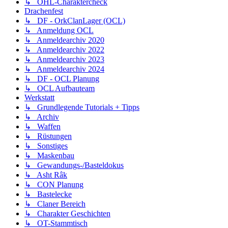
↳ OHL-Charaktercheck
Drachenfest
↳ DF - OrkClanLager (OCL)
↳ Anmeldung OCL
↳ Anmeldearchiv 2020
↳ Anmeldearchiv 2022
↳ Anmeldearchiv 2023
↳ Anmeldearchiv 2024
↳ DF - OCL Planung
↳ OCL Aufbauteam
Werkstatt
↳ Grundlegende Tutorials + Tipps
↳ Archiv
↳ Waffen
↳ Rüstungen
↳ Sonstiges
↳ Maskenbau
↳ Gewandungs-/Basteldokus
↳ Asht Râk
↳ CON Planung
↳ Bastelecke
↳ Claner Bereich
↳ Charakter Geschichten
↳ OT-Stammtisch