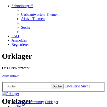
Schnellzugriff
Unbeantwortete Themen
Aktive Themen
Suche
FAQ
Anmelden
Registrieren
Orklager
Das OrkNetzwerk
Zum Inhalt
Erweiterte Suche
Suche
Orklager
Orklager-Community
Orklager
Suche