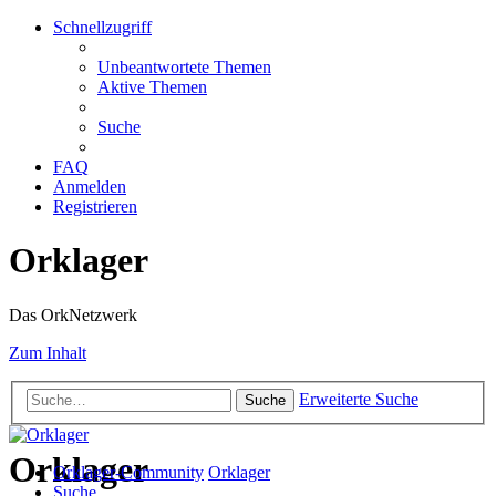
Schnellzugriff
Unbeantwortete Themen
Aktive Themen
Suche
FAQ
Anmelden
Registrieren
Orklager
Das OrkNetzwerk
Zum Inhalt
Erweiterte Suche
Suche
Orklager
Orklager-Community
Orklager
Suche