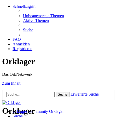
Schnellzugriff
Unbeantwortete Themen
Aktive Themen
Suche
FAQ
Anmelden
Registrieren
Orklager
Das OrkNetzwerk
Zum Inhalt
Erweiterte Suche
Suche
Orklager
Orklager-Community
Orklager
Suche