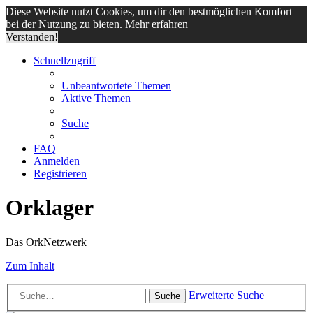
Diese Website nutzt Cookies, um dir den bestmöglichen Komfort
bei der Nutzung zu bieten.
Mehr erfahren
Verstanden!
Schnellzugriff
Unbeantwortete Themen
Aktive Themen
Suche
FAQ
Anmelden
Registrieren
Orklager
Das OrkNetzwerk
Zum Inhalt
Erweiterte Suche
Suche