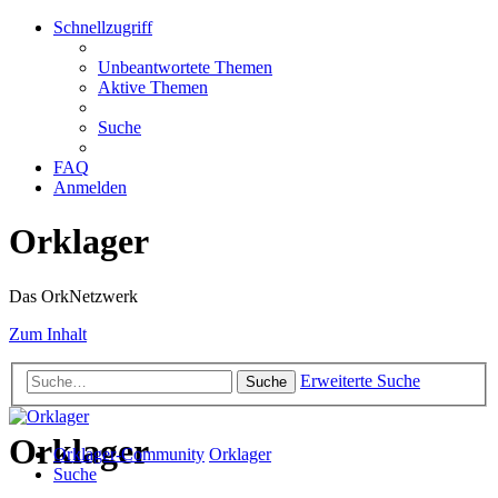
Schnellzugriff
Unbeantwortete Themen
Aktive Themen
Suche
FAQ
Anmelden
Orklager
Das OrkNetzwerk
Zum Inhalt
Erweiterte Suche
Suche
Orklager
Orklager-Community
Orklager
Suche