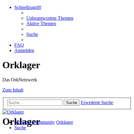
Schnellzugriff
Unbeantwortete Themen
Aktive Themen
Suche
FAQ
Anmelden
Orklager
Das OrkNetzwerk
Zum Inhalt
Erweiterte Suche
Suche
Orklager
Orklager-Community
Orklager
Suche