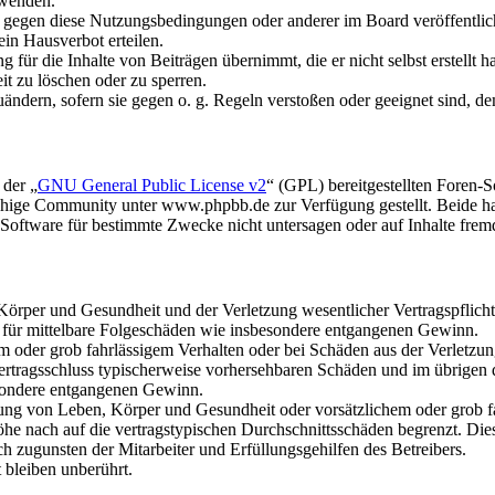
rwenden.
n gegen diese Nutzungsbedingungen oder anderer im Board veröffentli
in Hausverbot erteilen.
für die Inhalte von Beiträgen übernimmt, die er nicht selbst erstellt 
it zu löschen oder zu sperren.
uändern, sofern sie gegen o. g. Regeln verstoßen oder geeignet sind, 
 der „
GNU General Public License v2
“ (GPL) bereitgestellten Foren
hige Community unter www.phpbb.de zur Verfügung gestellt. Beide hab
oftware für bestimmte Zwecke nicht untersagen oder auf Inhalte frem
rper und Gesundheit und der Verletzung wesentlicher Vertragspflichten
ch für mittelbare Folgeschäden wie insbesondere entgangenen Gewinn.
em oder grob fahrlässigem Verhalten oder bei Schäden aus der Verletz
i Vertragsschluss typischerweise vorhersehbaren Schäden und im übrigen
besondere entgangenen Gewinn.
ng von Leben, Körper und Gesundheit oder vorsätzlichem oder grob fah
e nach auf die vertragstypischen Durchschnittsschäden begrenzt. Dies
h zugunsten der Mitarbeiter und Erfüllungsgehilfen des Betreibers.
bleiben unberührt.