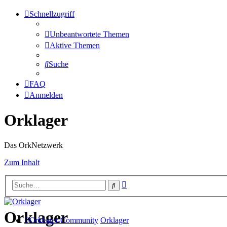
Schnellzugriff
Unbeantwortete Themen
Aktive Themen
Suche
FAQ
Anmelden
Orklager
Das OrkNetzwerk
Zum Inhalt
Erweiterte
Suche
Suche
Orklager
Orklager-Community
Orklager