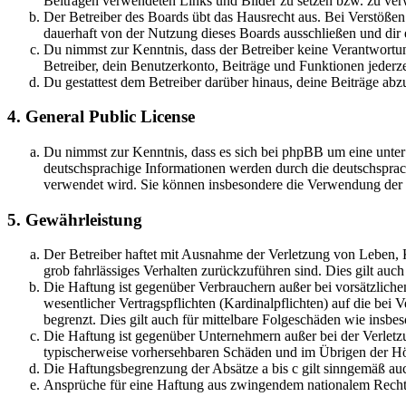
Beiträgen verwendeten Links und Bilder zu setzen bzw. zu ve
Der Betreiber des Boards übt das Hausrecht aus. Bei Verstöße
dauerhaft von der Nutzung dieses Boards ausschließen und dir e
Du nimmst zur Kenntnis, dass der Betreiber keine Verantwortung 
Betreiber, dein Benutzerkonto, Beiträge und Funktionen jederze
Du gestattest dem Betreiber darüber hinaus, deine Beiträge abz
4. General Public License
Du nimmst zur Kenntnis, dass es sich bei phpBB um eine unter
deutschsprachige Informationen werden durch die deutschsprac
verwendet wird. Sie können insbesondere die Verwendung der S
5. Gewährleistung
Der Betreiber haftet mit Ausnahme der Verletzung von Leben, Kö
grob fahrlässiges Verhalten zurückzuführen sind. Dies gilt au
Die Haftung ist gegenüber Verbrauchern außer bei vorsätzlich
wesentlicher Vertragspflichten (Kardinalpflichten) auf die be
begrenzt. Dies gilt auch für mittelbare Folgeschäden wie ins
Die Haftung ist gegenüber Unternehmern außer bei der Verletzu
typischerweise vorhersehbaren Schäden und im Übrigen der Höh
Die Haftungsbegrenzung der Absätze a bis c gilt sinngemäß auc
Ansprüche für eine Haftung aus zwingendem nationalem Recht 