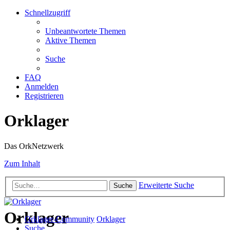
Schnellzugriff
Unbeantwortete Themen
Aktive Themen
Suche
FAQ
Anmelden
Registrieren
Orklager
Das OrkNetzwerk
Zum Inhalt
Erweiterte Suche
Suche
Orklager
Orklager-Community
Orklager
Suche