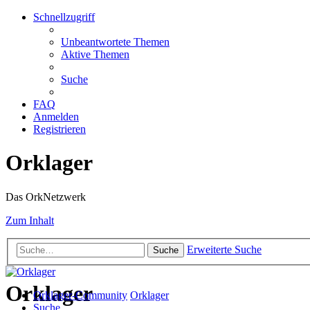
Schnellzugriff
Unbeantwortete Themen
Aktive Themen
Suche
FAQ
Anmelden
Registrieren
Orklager
Das OrkNetzwerk
Zum Inhalt
Erweiterte Suche
Suche
Orklager
Orklager-Community
Orklager
Suche