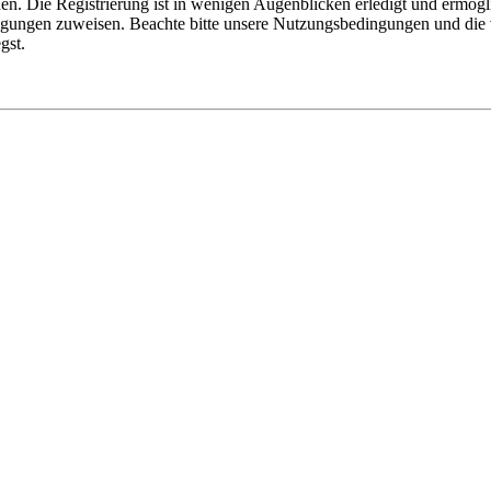
n. Die Registrierung ist in wenigen Augenblicken erledigt und ermögli
tigungen zuweisen. Beachte bitte unsere Nutzungsbedingungen und die v
gst.