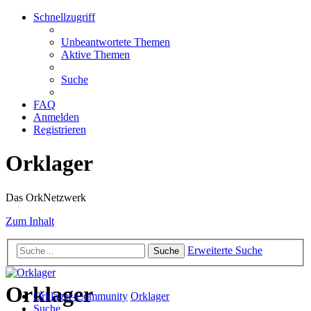
Schnellzugriff
Unbeantwortete Themen
Aktive Themen
Suche
FAQ
Anmelden
Registrieren
Orklager
Das OrkNetzwerk
Zum Inhalt
Erweiterte Suche
Suche
Orklager
Orklager-Community
Orklager
Suche