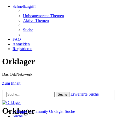
Schnellzugriff
Unbeantwortete Themen
Aktive Themen
Suche
FAQ
Anmelden
Registrieren
Orklager
Das OrkNetzwerk
Zum Inhalt
Erweiterte Suche
Suche
Orklager
Orklager-Community
Orklager
Suche
Suche