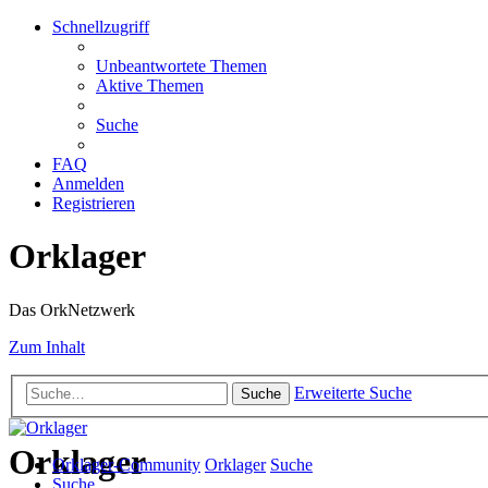
Schnellzugriff
Unbeantwortete Themen
Aktive Themen
Suche
FAQ
Anmelden
Registrieren
Orklager
Das OrkNetzwerk
Zum Inhalt
Erweiterte Suche
Suche
Orklager
Orklager-Community
Orklager
Suche
Suche