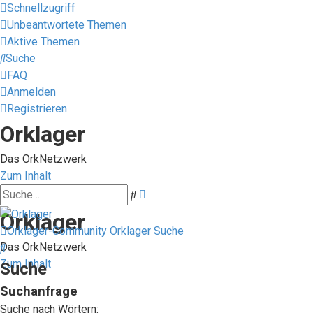
Schnellzugriff
Unbeantwortete Themen
Aktive Themen
Suche
FAQ
Anmelden
Registrieren
Orklager
Das OrkNetzwerk
Zum Inhalt
Erweiterte
Suche
Suche
Orklager
Orklager-Community
Orklager
Suche
Suche
Das OrkNetzwerk
Zum Inhalt
Suche
Suchanfrage
Suche nach Wörtern: