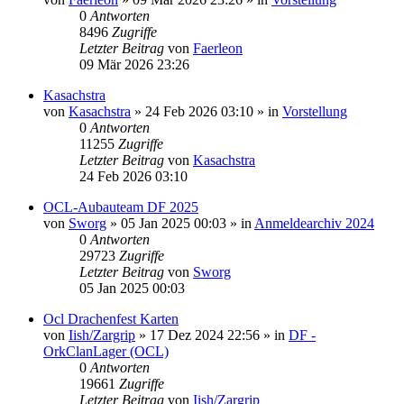
0
Antworten
8496
Zugriffe
Letzter Beitrag
von
Faerleon
09 Mär 2026 23:26
Kasachstra
von
Kasachstra
»
24 Feb 2026 03:10
» in
Vorstellung
0
Antworten
11255
Zugriffe
Letzter Beitrag
von
Kasachstra
24 Feb 2026 03:10
OCL-Aubauteam DF 2025
von
Sworg
»
05 Jan 2025 00:03
» in
Anmeldearchiv 2024
0
Antworten
29723
Zugriffe
Letzter Beitrag
von
Sworg
05 Jan 2025 00:03
Ocl Drachenfest Karten
von
Iish/Zargrip
»
17 Dez 2024 22:56
» in
DF -
OrkClanLager (OCL)
0
Antworten
19661
Zugriffe
Letzter Beitrag
von
Iish/Zargrip