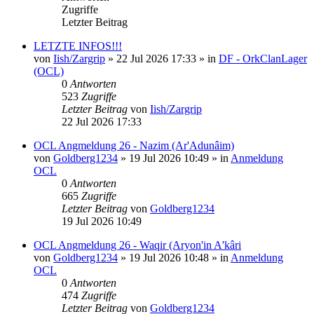
Zugriffe
Letzter Beitrag
LETZTE INFOS!!!
von
Iish/Zargrip
»
22 Jul 2026 17:33
» in
DF - OrkClanLager
(OCL)
0
Antworten
523
Zugriffe
Letzter Beitrag
von
Iish/Zargrip
22 Jul 2026 17:33
OCL Angmeldung 26 - Nazim (Ar'Adunâim)
von
Goldberg1234
»
19 Jul 2026 10:49
» in
Anmeldung
OCL
0
Antworten
665
Zugriffe
Letzter Beitrag
von
Goldberg1234
19 Jul 2026 10:49
OCL Angmeldung 26 - Waqir (Aryon'in A'kâri
von
Goldberg1234
»
19 Jul 2026 10:48
» in
Anmeldung
OCL
0
Antworten
474
Zugriffe
Letzter Beitrag
von
Goldberg1234