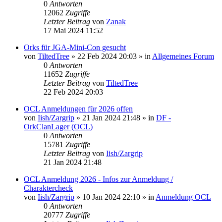
0
Antworten
12062
Zugriffe
Letzter Beitrag
von
Zanak
17 Mai 2024 11:52
Orks für JGA-Mini-Con gesucht
von
TiltedTree
»
22 Feb 2024 20:03
» in
Allgemeines Forum
0
Antworten
11652
Zugriffe
Letzter Beitrag
von
TiltedTree
22 Feb 2024 20:03
OCL Anmeldungen für 2026 offen
von
Iish/Zargrip
»
21 Jan 2024 21:48
» in
DF -
OrkClanLager (OCL)
0
Antworten
15781
Zugriffe
Letzter Beitrag
von
Iish/Zargrip
21 Jan 2024 21:48
OCL Anmeldung 2026 - Infos zur Anmeldung /
Charaktercheck
von
Iish/Zargrip
»
10 Jan 2024 22:10
» in
Anmeldung OCL
0
Antworten
20777
Zugriffe