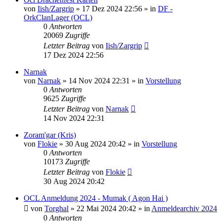
von
Iish/Zargrip
»
17 Dez 2024 22:56
» in
DF -
OrkClanLager (OCL)
0
Antworten
20069
Zugriffe
Letzter Beitrag
von
Iish/Zargrip
17 Dez 2024 22:56
Narnak
von
Narnak
»
14 Nov 2024 22:31
» in
Vorstellung
0
Antworten
9625
Zugriffe
Letzter Beitrag
von
Narnak
14 Nov 2024 22:31
Zoram'gar (Kris)
von
Flokie
»
30 Aug 2024 20:42
» in
Vorstellung
0
Antworten
10173
Zugriffe
Letzter Beitrag
von
Flokie
30 Aug 2024 20:42
OCL Anmeldung 2024 - Mumak ( Agon Hai )
von
Torghal
»
22 Mai 2024 20:42
» in
Anmeldearchiv 2024
0
Antworten