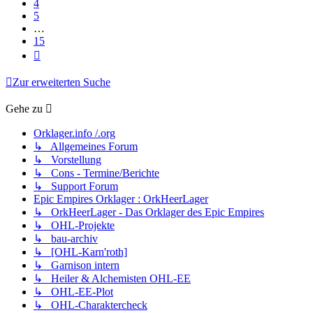
4
5
…
15
Nächste
Zur erweiterten Suche
Gehe zu
Orklager.info /.org
↳ Allgemeines Forum
↳ Vorstellung
↳ Cons - Termine/Berichte
↳ Support Forum
Epic Empires Orklager : OrkHeerLager
↳ OrkHeerLager - Das Orklager des Epic Empires
↳ OHL-Projekte
↳ bau-archiv
↳ [OHL-Karn'roth]
↳ Garnison intern
↳ Heiler & Alchemisten OHL-EE
↳ OHL-EE-Plot
↳ OHL-Charaktercheck