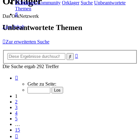
Orklager
Orklager-Community
Orklager
Suche
Unbeantwortete
Themen
Suche
Das OrkNetzwerk
Unbeantwortete Themen
Zum Inhalt
Zur erweiterten Suche
Erweiterte
Suche
Suche
Die Suche ergab 292 Treffer
Seite
1
Gehe zu Seite:
von
15
1
2
3
4
5
…
15
Nächste