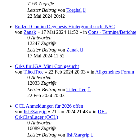
7169
Zugriffe
Letzter Beitrag
von
Torghal
22 Mai 2024 20:42
Endzeit Con im Degenesis Hintergrund sucht NSC
von
Zanak
»
17 Mai 2024 11:52
» in
Cons - Termine/Berichte
0
Antworten
12247
Zugriffe
Letzter Beitrag
von
Zanak
17 Mai 2024 11:52
Orks für JGA-Mini-Con gesucht
von
TiltedTree
»
22 Feb 2024 20:03
» in
Allgemeines Forum
0
Antworten
12033
Zugriffe
Letzter Beitrag
von
TiltedTree
22 Feb 2024 20:03
OCL Anmeldungen für 2026 offen
von
Iish/Zargrip
»
21 Jan 2024 21:48
» in
DF -
OrkClanLager (OCL)
0
Antworten
16089
Zugriffe
Letzter Beitrag
von
Iish/Zargrip