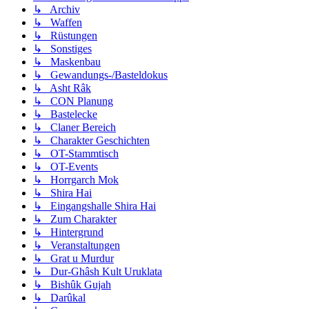
↳ Archiv
↳ Waffen
↳ Rüstungen
↳ Sonstiges
↳ Maskenbau
↳ Gewandungs-/Basteldokus
↳ Asht Râk
↳ CON Planung
↳ Bastelecke
↳ Claner Bereich
↳ Charakter Geschichten
↳ OT-Stammtisch
↳ OT-Events
↳ Horrgarch Mok
↳ Shira Hai
↳ Eingangshalle Shira Hai
↳ Zum Charakter
↳ Hintergrund
↳ Veranstaltungen
↳ Grat u Murdur
↳ Dur-Ghâsh Kult Uruklata
↳ Bishûk Gujah
↳ Darûkal