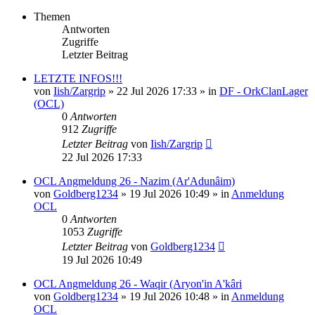
Themen
Antworten
Zugriffe
Letzter Beitrag
LETZTE INFOS!!!
von
Iish/Zargrip
»
22 Jul 2026 17:33
» in
DF - OrkClanLager
(OCL)
0
Antworten
912
Zugriffe
Letzter Beitrag
von
Iish/Zargrip
22 Jul 2026 17:33
OCL Angmeldung 26 - Nazim (Ar'Adunâim)
von
Goldberg1234
»
19 Jul 2026 10:49
» in
Anmeldung
OCL
0
Antworten
1053
Zugriffe
Letzter Beitrag
von
Goldberg1234
19 Jul 2026 10:49
OCL Angmeldung 26 - Waqir (Aryon'in A'kâri
von
Goldberg1234
»
19 Jul 2026 10:48
» in
Anmeldung
OCL