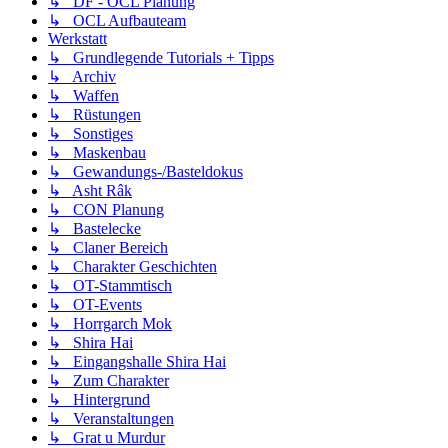
↳ DF - OCL Planung
↳ OCL Aufbauteam
Werkstatt
↳ Grundlegende Tutorials + Tipps
↳ Archiv
↳ Waffen
↳ Rüstungen
↳ Sonstiges
↳ Maskenbau
↳ Gewandungs-/Basteldokus
↳ Asht Râk
↳ CON Planung
↳ Bastelecke
↳ Claner Bereich
↳ Charakter Geschichten
↳ OT-Stammtisch
↳ OT-Events
↳ Horrgarch Mok
↳ Shira Hai
↳ Eingangshalle Shira Hai
↳ Zum Charakter
↳ Hintergrund
↳ Veranstaltungen
↳ Grat u Murdur