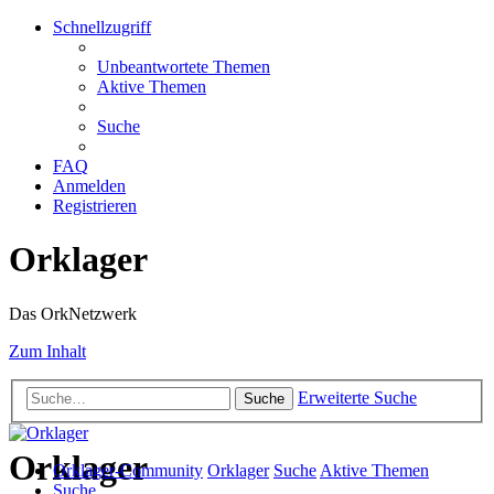
Schnellzugriff
Unbeantwortete Themen
Aktive Themen
Suche
FAQ
Anmelden
Registrieren
Orklager
Das OrkNetzwerk
Zum Inhalt
Erweiterte Suche
Suche
Orklager
Orklager-Community
Orklager
Suche
Aktive Themen
Suche