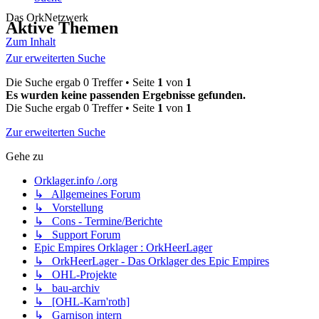
Das OrkNetzwerk
Aktive Themen
Zum Inhalt
Zur erweiterten Suche
Die Suche ergab 0 Treffer • Seite
1
von
1
Es wurden keine passenden Ergebnisse gefunden.
Die Suche ergab 0 Treffer • Seite
1
von
1
Zur erweiterten Suche
Gehe zu
Orklager.info /.org
↳ Allgemeines Forum
↳ Vorstellung
↳ Cons - Termine/Berichte
↳ Support Forum
Epic Empires Orklager : OrkHeerLager
↳ OrkHeerLager - Das Orklager des Epic Empires
↳ OHL-Projekte
↳ bau-archiv
↳ [OHL-Karn'roth]
↳ Garnison intern