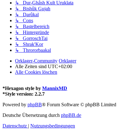
↳ Dur-Ghâsh Kult Uruklata
↳ Bishûk Gujah
↳ Darûkal
↳ Cons
↳ Bastelbereich
↳ Hintergründe
↳ GorroschTai
↳ Shrak'Kor
↳ Thrororbaakal
Orklager-Community
Orklager
Alle Zeiten sind
UTC+02:00
Alle Cookies löschen
*
Hexagon style by
MannixMD
*
Style version: 2.2.7
Powered by
phpBB
® Forum Software © phpBB Limited
Deutsche Übersetzung durch
phpBB.de
Datenschutz
|
Nutzungsbedingungen