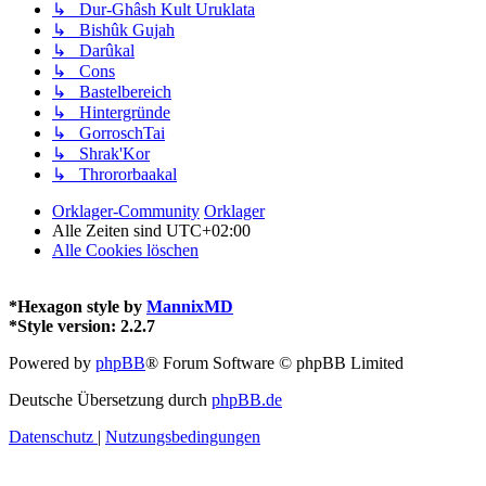
↳ Dur-Ghâsh Kult Uruklata
↳ Bishûk Gujah
↳ Darûkal
↳ Cons
↳ Bastelbereich
↳ Hintergründe
↳ GorroschTai
↳ Shrak'Kor
↳ Thrororbaakal
Orklager-Community
Orklager
Alle Zeiten sind
UTC+02:00
Alle Cookies löschen
*
Hexagon style by
MannixMD
*
Style version: 2.2.7
Powered by
phpBB
® Forum Software © phpBB Limited
Deutsche Übersetzung durch
phpBB.de
Datenschutz
|
Nutzungsbedingungen