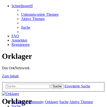
Schnellzugriff
Unbeantwortete Themen
Aktive Themen
Suche
FAQ
Anmelden
Registrieren
Orklager
Das OrkNetzwerk
Zum Inhalt
Erweiterte Suche
Suche
Orklager
Orklager-Community
Orklager
Suche
Aktive Themen
Suche