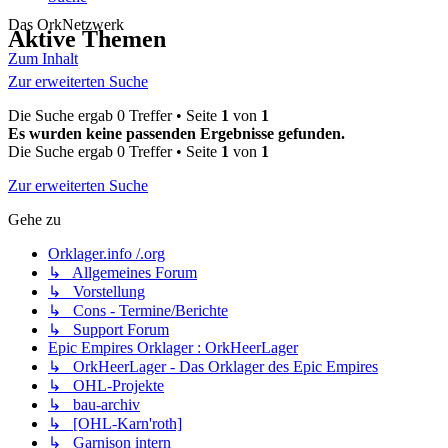
Das OrkNetzwerk
Aktive Themen
Zum Inhalt
Zur erweiterten Suche
Die Suche ergab 0 Treffer • Seite
1
von
1
Es wurden keine passenden Ergebnisse gefunden.
Die Suche ergab 0 Treffer • Seite
1
von
1
Zur erweiterten Suche
Gehe zu
Orklager.info /.org
↳ Allgemeines Forum
↳ Vorstellung
↳ Cons - Termine/Berichte
↳ Support Forum
Epic Empires Orklager : OrkHeerLager
↳ OrkHeerLager - Das Orklager des Epic Empires
↳ OHL-Projekte
↳ bau-archiv
↳ [OHL-Karn'roth]
↳ Garnison intern