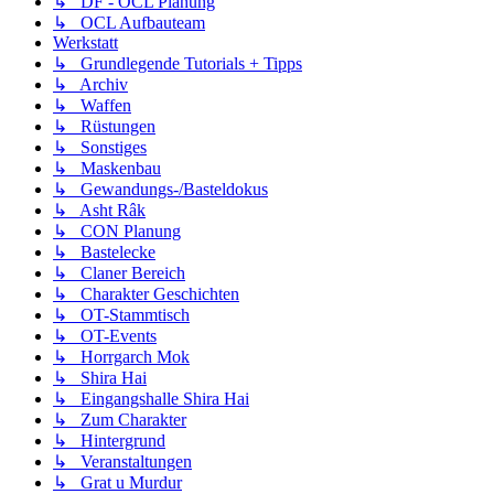
↳ DF - OCL Planung
↳ OCL Aufbauteam
Werkstatt
↳ Grundlegende Tutorials + Tipps
↳ Archiv
↳ Waffen
↳ Rüstungen
↳ Sonstiges
↳ Maskenbau
↳ Gewandungs-/Basteldokus
↳ Asht Râk
↳ CON Planung
↳ Bastelecke
↳ Claner Bereich
↳ Charakter Geschichten
↳ OT-Stammtisch
↳ OT-Events
↳ Horrgarch Mok
↳ Shira Hai
↳ Eingangshalle Shira Hai
↳ Zum Charakter
↳ Hintergrund
↳ Veranstaltungen
↳ Grat u Murdur