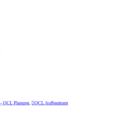
…
- OCL Planung
,
OCL Aufbauteam