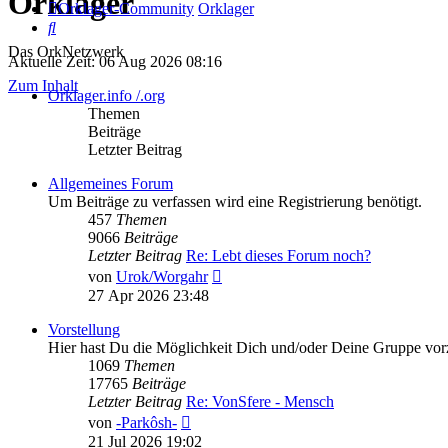
Orklager
Orklager-Community
Orklager
Suche
Das OrkNetzwerk
Aktuelle Zeit: 06 Aug 2026 08:16
Zum Inhalt
Orklager.info /.org
Themen
Beiträge
Letzter Beitrag
Allgemeines Forum
Um Beiträge zu verfassen wird eine Registrierung benötigt.
457
Themen
9066
Beiträge
Letzter Beitrag
Re: Lebt dieses Forum noch?
Neuester
von
Urok/Worgahr
Beitrag
27 Apr 2026 23:48
Vorstellung
Hier hast Du die Möglichkeit Dich und/oder Deine Gruppe vorz
1069
Themen
17765
Beiträge
Letzter Beitrag
Re: VonSfere - Mensch
Neuester
von
-Parkôsh-
Beitrag
21 Jul 2026 19:02