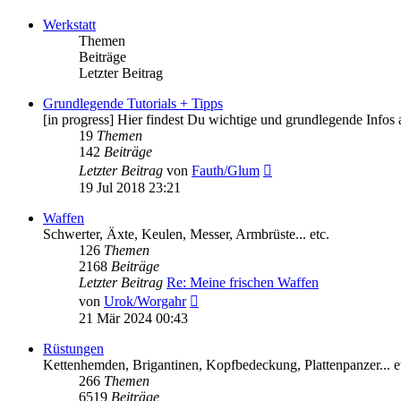
Werkstatt
Themen
Beiträge
Letzter Beitrag
Grundlegende Tutorials + Tipps
[in progress] Hier findest Du wichtige und grundlegende Infos
19
Themen
142
Beiträge
Neuester
Letzter Beitrag
von
Fauth/Glum
Beitrag
19 Jul 2018 23:21
Waffen
Schwerter, Äxte, Keulen, Messer, Armbrüste... etc.
126
Themen
2168
Beiträge
Letzter Beitrag
Re: Meine frischen Waffen
Neuester
von
Urok/Worgahr
Beitrag
21 Mär 2024 00:43
Rüstungen
Kettenhemden, Brigantinen, Kopfbedeckung, Plattenpanzer... e
266
Themen
6519
Beiträge