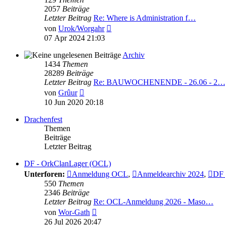
2057
Beiträge
Letzter Beitrag
Re: Where is Administration f…
Neuester
von
Urok/Worgahr
Beitrag
07 Apr 2024 21:03
Archiv
1434
Themen
28289
Beiträge
Letzter Beitrag
Re: BAUWOCHENENDE - 26.06 - 2
Neuester
von
Grûur
Beitrag
10 Jun 2020 20:18
Drachenfest
Themen
Beiträge
Letzter Beitrag
DF - OrkClanLager (OCL)
Unterforen:
Anmeldung OCL
,
Anmeldearchiv 2024
,
DF 
550
Themen
2346
Beiträge
Letzter Beitrag
Re: OCL-Anmeldung 2026 - Maso…
Neuester
von
Wor-Gath
Beitrag
26 Jul 2026 20:47