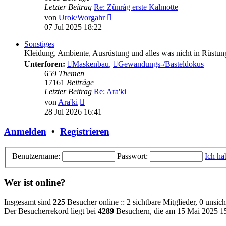
Letzter Beitrag
Re: Zûnrág erste Kalmotte
Neuester
von
Urok/Worgahr
Beitrag
07 Jul 2025 18:22
Sonstiges
Kleidung, Ambiente, Ausrüstung und alles was nicht in Rüstun
Unterforen:
Maskenbau
,
Gewandungs-/Basteldokus
659
Themen
17161
Beiträge
Letzter Beitrag
Re: Ara'ki
Neuester
von
Ara'ki
Beitrag
28 Jul 2026 16:41
Anmelden
•
Registrieren
Benutzername:
Passwort:
Ich ha
Wer ist online?
Insgesamt sind
225
Besucher online :: 2 sichtbare Mitglieder, 0 unsi
Der Besucherrekord liegt bei
4289
Besuchern, die am 15 Mai 2025 15: