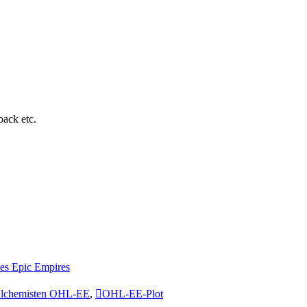
ack etc.
es Epic Empires
Alchemisten OHL-EE
,
OHL-EE-Plot