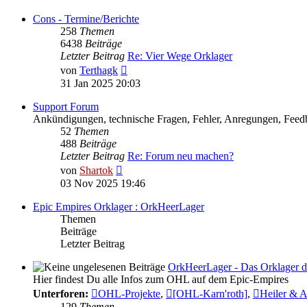
Cons - Termine/Berichte
258
Themen
6438
Beiträge
Letzter Beitrag
Re: Vier Wege Orklager
Neuester
von
Terthagk
Beitrag
31 Jan 2025 20:03
Support Forum
Ankündigungen, technische Fragen, Fehler, Anregungen, Feedb
52
Themen
488
Beiträge
Letzter Beitrag
Re: Forum neu machen?
Neuester
von
Shartok
Beitrag
03 Nov 2025 19:46
Epic Empires Orklager : OrkHeerLager
Themen
Beiträge
Letzter Beitrag
OrkHeerLager - Das Orklager d
Hier findest Du alle Infos zum OHL auf dem Epic-Empires
Unterforen:
OHL-Projekte
,
[OHL-Karn'roth]
,
Heiler & 
129
Themen