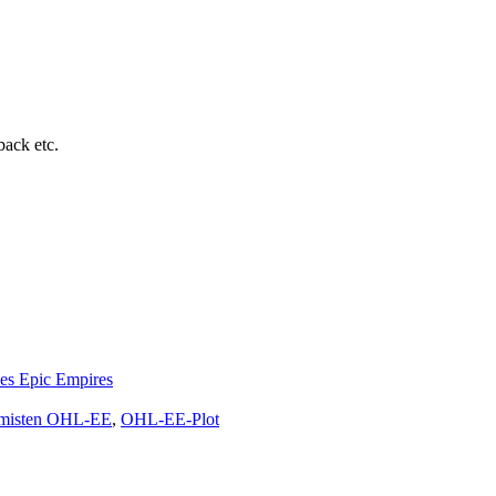
ack etc.
es Epic Empires
emisten OHL-EE
,
OHL-EE-Plot