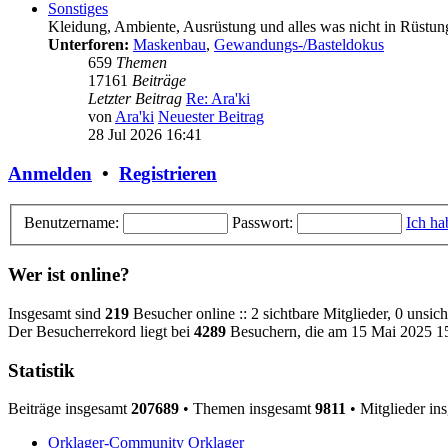
Sonstiges
Kleidung, Ambiente, Ausrüstung und alles was nicht in Rüstun
Unterforen:
Maskenbau
,
Gewandungs-/Basteldokus
659
Themen
17161
Beiträge
Letzter Beitrag
Re: Ara'ki
von
Ara'ki
Neuester Beitrag
28 Jul 2026 16:41
Anmelden
•
Registrieren
Benutzername:
Passwort:
Ich ha
Wer ist online?
Insgesamt sind
219
Besucher online :: 2 sichtbare Mitglieder, 0 unsi
Der Besucherrekord liegt bei
4289
Besuchern, die am 15 Mai 2025 15:
Statistik
Beiträge insgesamt
207689
• Themen insgesamt
9811
• Mitglieder in
Orklager-Community
Orklager