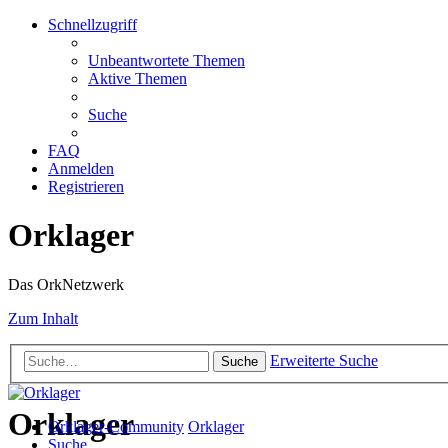
Schnellzugriff
Unbeantwortete Themen
Aktive Themen
Suche
FAQ
Anmelden
Registrieren
Orklager
Das OrkNetzwerk
Zum Inhalt
Erweiterte Suche
Suche
Orklager
Orklager-Community
Orklager
Suche