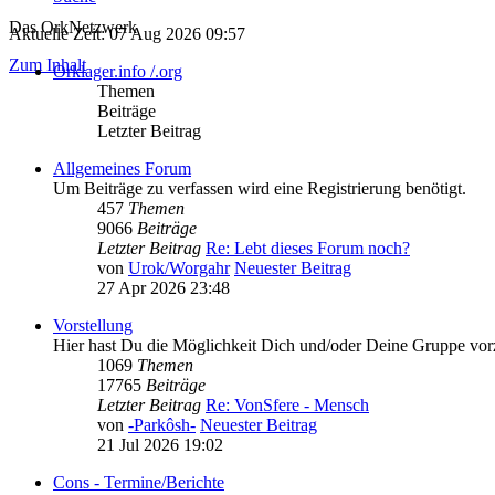
Das OrkNetzwerk
Aktuelle Zeit: 07 Aug 2026 09:57
Zum Inhalt
Orklager.info /.org
Themen
Beiträge
Letzter Beitrag
Allgemeines Forum
Um Beiträge zu verfassen wird eine Registrierung benötigt.
457
Themen
9066
Beiträge
Letzter Beitrag
Re: Lebt dieses Forum noch?
von
Urok/Worgahr
Neuester Beitrag
27 Apr 2026 23:48
Vorstellung
Hier hast Du die Möglichkeit Dich und/oder Deine Gruppe vorz
1069
Themen
17765
Beiträge
Letzter Beitrag
Re: VonSfere - Mensch
von
-Parkôsh-
Neuester Beitrag
21 Jul 2026 19:02
Cons - Termine/Berichte