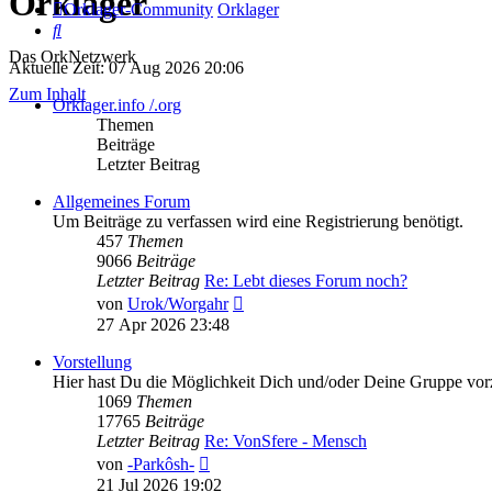
Orklager
Orklager-Community
Orklager
Suche
Das OrkNetzwerk
Aktuelle Zeit: 07 Aug 2026 20:06
Zum Inhalt
Orklager.info /.org
Themen
Beiträge
Letzter Beitrag
Allgemeines Forum
Um Beiträge zu verfassen wird eine Registrierung benötigt.
457
Themen
9066
Beiträge
Letzter Beitrag
Re: Lebt dieses Forum noch?
Neuester
von
Urok/Worgahr
Beitrag
27 Apr 2026 23:48
Vorstellung
Hier hast Du die Möglichkeit Dich und/oder Deine Gruppe vorz
1069
Themen
17765
Beiträge
Letzter Beitrag
Re: VonSfere - Mensch
Neuester
von
-Parkôsh-
Beitrag
21 Jul 2026 19:02