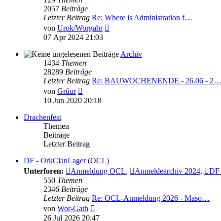
2057
Beiträge
Letzter Beitrag
Re: Where is Administration f…
Neuester
von
Urok/Worgahr
Beitrag
07 Apr 2024 21:03
Archiv
1434
Themen
28289
Beiträge
Letzter Beitrag
Re: BAUWOCHENENDE - 26.06 - 2
Neuester
von
Grûur
Beitrag
10 Jun 2020 20:18
Drachenfest
Themen
Beiträge
Letzter Beitrag
DF - OrkClanLager (OCL)
Unterforen:
Anmeldung OCL
,
Anmeldearchiv 2024
,
DF 
550
Themen
2346
Beiträge
Letzter Beitrag
Re: OCL-Anmeldung 2026 - Maso…
Neuester
von
Wor-Gath
Beitrag
26 Jul 2026 20:47