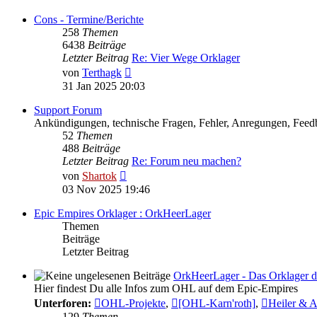
Cons - Termine/Berichte
258
Themen
6438
Beiträge
Letzter Beitrag
Re: Vier Wege Orklager
Neuester
von
Terthagk
Beitrag
31 Jan 2025 20:03
Support Forum
Ankündigungen, technische Fragen, Fehler, Anregungen, Feedb
52
Themen
488
Beiträge
Letzter Beitrag
Re: Forum neu machen?
Neuester
von
Shartok
Beitrag
03 Nov 2025 19:46
Epic Empires Orklager : OrkHeerLager
Themen
Beiträge
Letzter Beitrag
OrkHeerLager - Das Orklager d
Hier findest Du alle Infos zum OHL auf dem Epic-Empires
Unterforen:
OHL-Projekte
,
[OHL-Karn'roth]
,
Heiler & 
129
Themen