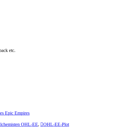
ack etc.
es Epic Empires
Alchemisten OHL-EE
,
OHL-EE-Plot