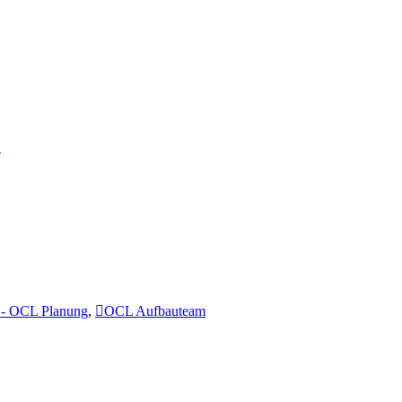
…
- OCL Planung
,
OCL Aufbauteam