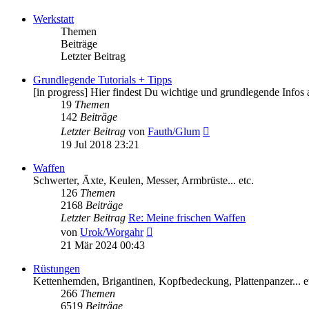
Werkstatt
Themen
Beiträge
Letzter Beitrag
Grundlegende Tutorials + Tipps
[in progress] Hier findest Du wichtige und grundlegende Infos
19
Themen
142
Beiträge
Neuester
Letzter Beitrag
von
Fauth/Glum
Beitrag
19 Jul 2018 23:21
Waffen
Schwerter, Äxte, Keulen, Messer, Armbrüste... etc.
126
Themen
2168
Beiträge
Letzter Beitrag
Re: Meine frischen Waffen
Neuester
von
Urok/Worgahr
Beitrag
21 Mär 2024 00:43
Rüstungen
Kettenhemden, Brigantinen, Kopfbedeckung, Plattenpanzer... e
266
Themen
6519
Beiträge