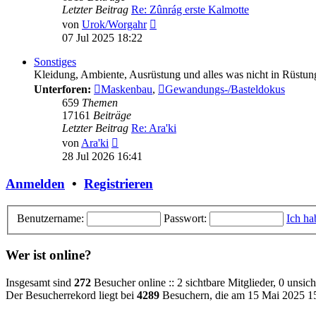
Letzter Beitrag
Re: Zûnrág erste Kalmotte
Neuester
von
Urok/Worgahr
Beitrag
07 Jul 2025 18:22
Sonstiges
Kleidung, Ambiente, Ausrüstung und alles was nicht in Rüstun
Unterforen:
Maskenbau
,
Gewandungs-/Basteldokus
659
Themen
17161
Beiträge
Letzter Beitrag
Re: Ara'ki
Neuester
von
Ara'ki
Beitrag
28 Jul 2026 16:41
Anmelden
•
Registrieren
Benutzername:
Passwort:
Ich ha
Wer ist online?
Insgesamt sind
272
Besucher online :: 2 sichtbare Mitglieder, 0 unsi
Der Besucherrekord liegt bei
4289
Besuchern, die am 15 Mai 2025 15: