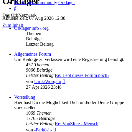
Orklager
Orklager-Community
Orklager
Suche
Das OrkNetzwerk
Aktuelle Zeit: 07 Aug 2026 12:38
Zum Inhalt
Orklager.info /.org
Themen
Beiträge
Letzter Beitrag
Allgemeines Forum
Um Beiträge zu verfassen wird eine Registrierung benötigt.
457
Themen
9066
Beiträge
Letzter Beitrag
Re: Lebt dieses Forum noch?
Neuester
von
Urok/Worgahr
Beitrag
27 Apr 2026 23:48
Vorstellung
Hier hast Du die Möglichkeit Dich und/oder Deine Gruppe
vorzustellen.
1069
Themen
17765
Beiträge
Letzter Beitrag
Re: VonSfere - Mensch
Neuester
von
-Parkôsh-