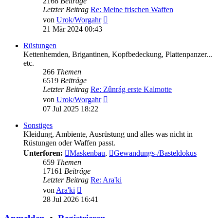
2168
Beiträge
Letzter Beitrag
Re: Meine frischen Waffen
Neuester
von
Urok/Worgahr
Beitrag
21 Mär 2024 00:43
Rüstungen
Kettenhemden, Brigantinen, Kopfbedeckung, Plattenpanzer...
etc.
266
Themen
6519
Beiträge
Letzter Beitrag
Re: Zûnrág erste Kalmotte
Neuester
von
Urok/Worgahr
Beitrag
07 Jul 2025 18:22
Sonstiges
Kleidung, Ambiente, Ausrüstung und alles was nicht in
Rüstungen oder Waffen passt.
Unterforen:
Maskenbau
,
Gewandungs-/Basteldokus
659
Themen
17161
Beiträge
Letzter Beitrag
Re: Ara'ki
Neuester
von
Ara'ki
Beitrag
28 Jul 2026 16:41