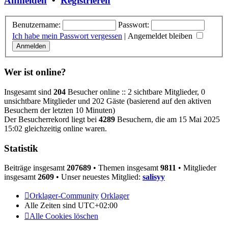
Anmelden
•
Registrieren
Benutzername:
Passwort:
Ich habe mein Passwort vergessen
|
Angemeldet bleiben
Wer ist online?
Insgesamt sind
204
Besucher online :: 2 sichtbare Mitglieder, 0
unsichtbare Mitglieder und 202 Gäste (basierend auf den aktiven
Besuchern der letzten 10 Minuten)
Der Besucherrekord liegt bei
4289
Besuchern, die am 15 Mai 2025
15:02 gleichzeitig online waren.
Statistik
Beiträge insgesamt
207689
• Themen insgesamt
9811
• Mitglieder
insgesamt
2609
• Unser neuestes Mitglied:
salisyy
Orklager-Community
Orklager
Alle Zeiten sind
UTC+02:00
Alle Cookies löschen