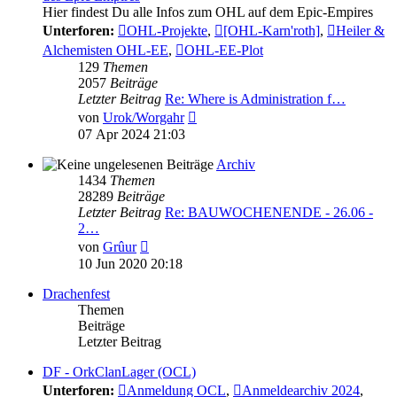
Hier findest Du alle Infos zum OHL auf dem Epic-Empires
Unterforen:
OHL-Projekte
,
[OHL-Karn'roth]
,
Heiler &
Alchemisten OHL-EE
,
OHL-EE-Plot
129
Themen
2057
Beiträge
Letzter Beitrag
Re: Where is Administration f…
Neuester
von
Urok/Worgahr
Beitrag
07 Apr 2024 21:03
Archiv
1434
Themen
28289
Beiträge
Letzter Beitrag
Re: BAUWOCHENENDE - 26.06 -
2…
Neuester
von
Grûur
Beitrag
10 Jun 2020 20:18
Drachenfest
Themen
Beiträge
Letzter Beitrag
DF - OrkClanLager (OCL)
Unterforen:
Anmeldung OCL
,
Anmeldearchiv 2024
,