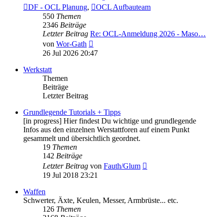
DF - OCL Planung
,
OCL Aufbauteam
550
Themen
2346
Beiträge
Letzter Beitrag
Re: OCL-Anmeldung 2026 - Maso…
Neuester
von
Wor-Gath
Beitrag
26 Jul 2026 20:47
Werkstatt
Themen
Beiträge
Letzter Beitrag
Grundlegende Tutorials + Tipps
[in progress] Hier findest Du wichtige und grundlegende
Infos aus den einzelnen Werstattforen auf einem Punkt
gesammelt und übersichtlich geordnet.
19
Themen
142
Beiträge
Neuester
Letzter Beitrag
von
Fauth/Glum
Beitrag
19 Jul 2018 23:21
Waffen
Schwerter, Äxte, Keulen, Messer, Armbrüste... etc.
126
Themen