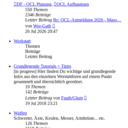
DF - OCL Planung
,
OCL Aufbauteam
550
Themen
2346
Beiträge
Letzter Beitrag
Re: OCL-Anmeldung 2026 - Maso…
Neuester
von
Wor-Gath
Beitrag
26 Jul 2026 20:47
Werkstatt
Themen
Beiträge
Letzter Beitrag
Grundlegende Tutorials + Tipps
[in progress] Hier findest Du wichtige und grundlegende
Infos aus den einzelnen Werstattforen auf einem Punkt
gesammelt und übersichtlich geordnet.
19
Themen
142
Beiträge
Neuester
Letzter Beitrag
von
Fauth/Glum
Beitrag
19 Jul 2018 23:21
Waffen
Schwerter, Äxte, Keulen, Messer, Armbrüste... etc.
126
Themen