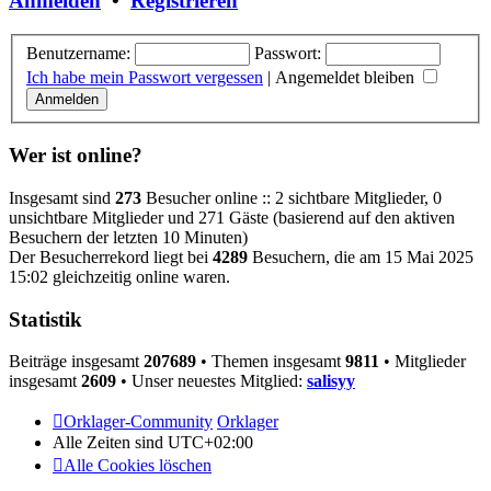
Anmelden
•
Registrieren
Benutzername:
Passwort:
Ich habe mein Passwort vergessen
|
Angemeldet bleiben
Wer ist online?
Insgesamt sind
273
Besucher online :: 2 sichtbare Mitglieder, 0
unsichtbare Mitglieder und 271 Gäste (basierend auf den aktiven
Besuchern der letzten 10 Minuten)
Der Besucherrekord liegt bei
4289
Besuchern, die am 15 Mai 2025
15:02 gleichzeitig online waren.
Statistik
Beiträge insgesamt
207689
• Themen insgesamt
9811
• Mitglieder
insgesamt
2609
• Unser neuestes Mitglied:
salisyy
Orklager-Community
Orklager
Alle Zeiten sind
UTC+02:00
Alle Cookies löschen