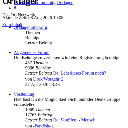
Orklager
Orklager-Community
Orklager
Suche
Das OrkNetzwerk
Aktuelle Zeit: 08 Aug 2026 19:08
Zum Inhalt
Orklager.info /.org
Themen
Beiträge
Letzter Beitrag
Allgemeines Forum
Um Beiträge zu verfassen wird eine Registrierung benötigt.
457
Themen
9066
Beiträge
Letzter Beitrag
Re: Lebt dieses Forum noch?
Neuester
von
Urok/Worgahr
Beitrag
27 Apr 2026 23:48
Vorstellung
Hier hast Du die Möglichkeit Dich und/oder Deine Gruppe
vorzustellen.
1069
Themen
17765
Beiträge
Letzter Beitrag
Re: VonSfere - Mensch
Neuester
von
-Parkôsh-