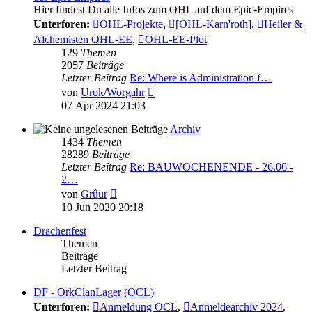
Hier findest Du alle Infos zum OHL auf dem Epic-Empires
Unterforen:
OHL-Projekte
,
[OHL-Karn'roth]
,
Heiler &
Alchemisten OHL-EE
,
OHL-EE-Plot
129
Themen
2057
Beiträge
Letzter Beitrag
Re: Where is Administration f…
Neuester
von
Urok/Worgahr
Beitrag
07 Apr 2024 21:03
Archiv
1434
Themen
28289
Beiträge
Letzter Beitrag
Re: BAUWOCHENENDE - 26.06 -
2…
Neuester
von
Grûur
Beitrag
10 Jun 2020 20:18
Drachenfest
Themen
Beiträge
Letzter Beitrag
DF - OrkClanLager (OCL)
Unterforen:
Anmeldung OCL
,
Anmeldearchiv 2024
,