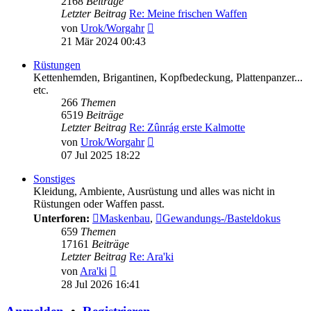
2168
Beiträge
Letzter Beitrag
Re: Meine frischen Waffen
Neuester
von
Urok/Worgahr
Beitrag
21 Mär 2024 00:43
Rüstungen
Kettenhemden, Brigantinen, Kopfbedeckung, Plattenpanzer...
etc.
266
Themen
6519
Beiträge
Letzter Beitrag
Re: Zûnrág erste Kalmotte
Neuester
von
Urok/Worgahr
Beitrag
07 Jul 2025 18:22
Sonstiges
Kleidung, Ambiente, Ausrüstung und alles was nicht in
Rüstungen oder Waffen passt.
Unterforen:
Maskenbau
,
Gewandungs-/Basteldokus
659
Themen
17161
Beiträge
Letzter Beitrag
Re: Ara'ki
Neuester
von
Ara'ki
Beitrag
28 Jul 2026 16:41