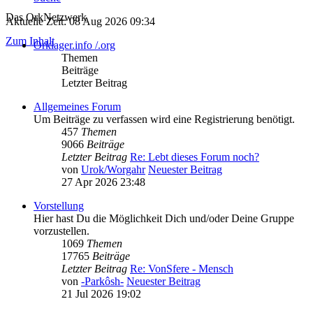
Das OrkNetzwerk
Aktuelle Zeit: 08 Aug 2026 09:34
Zum Inhalt
Orklager.info /.org
Themen
Beiträge
Letzter Beitrag
Allgemeines Forum
Um Beiträge zu verfassen wird eine Registrierung benötigt.
457
Themen
9066
Beiträge
Letzter Beitrag
Re: Lebt dieses Forum noch?
von
Urok/Worgahr
Neuester Beitrag
27 Apr 2026 23:48
Vorstellung
Hier hast Du die Möglichkeit Dich und/oder Deine Gruppe
vorzustellen.
1069
Themen
17765
Beiträge
Letzter Beitrag
Re: VonSfere - Mensch
von
-Parkôsh-
Neuester Beitrag
21 Jul 2026 19:02