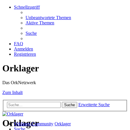
Schnellzugriff
Unbeantwortete Themen
Aktive Themen
Suche
FAQ
Anmelden
Registrieren
Orklager
Das OrkNetzwerk
Zum Inhalt
Erweiterte Suche
Suche
Orklager
Orklager-Community
Orklager
Suche