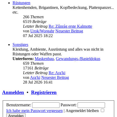
Rüstungen
Kettenhemden, Brigantinen, Kopfbedeckung, Plattenpanzer...
etc.
266
Themen
6519
Beiträge
Letzter Beitrag
Re: Zûnrág erste Kalmotte
von
Urok/Worgahr
Neuester Beitrag
07 Jul 2025 18:22
Sonstiges
Kleidung, Ambiente, Ausrüstung und alles was nicht in
Rüstungen oder Waffen passt.
Unterforen:
Maskenbau
,
Gewandungs-/Basteldokus
659
Themen
17161
Beiträge
Letzter Beitrag
Re: Ara'ki
von
Ara'ki
Neuester Beitrag
28 Jul 2026 16:41
Anmelden
•
Registrieren
Benutzername:
Passwort:
Ich habe mein Passwort vergessen
|
Angemeldet bleiben