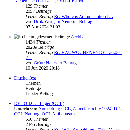
Alchemisten OHL-EE
,
OHL-EE-Plot
129
Themen
2057
Beiträge
Letzter Beitrag
Re: Where is Administration f…
von
Urok/Worgahr
Neuester Beitrag
07 Apr 2024 21:03
Archiv
1434
Themen
28289
Beiträge
Letzter Beitrag
Re: BAUWOCHENENDE - 26.06 -
2…
von
Grûur
Neuester Beitrag
10 Jun 2020 20:18
Drachenfest
Themen
Beiträge
Letzter Beitrag
DF - OrkClanLager (OCL)
Unterforen:
Anmeldung OCL
,
Anmeldearchiv 2024
,
DF -
OCL Planung
,
OCL Aufbauteam
550
Themen
2346
Beiträge
Letzter Beitrag
Re: OCL-Anmeldung 2026 - Maso…