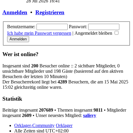
28 Jul 2026 16:41
Anmelden
•
Registrieren
Benutzername:
Passwort:
Ich habe mein Passwort vergessen
|
Angemeldet bleiben
Wer ist online?
Insgesamt sind
200
Besucher online :: 2 sichtbare Mitglieder, 0
unsichtbare Mitglieder und 198 Gäste (basierend auf den aktiven
Besuchern der letzten 10 Minuten)
Der Besucherrekord liegt bei
4289
Besuchern, die am 15 Mai 2025
15:02 gleichzeitig online waren.
Statistik
Beiträge insgesamt
207689
• Themen insgesamt
9811
• Mitglieder
insgesamt
2609
• Unser neuestes Mitglied:
salisyy
Orklager-Community
Orklager
Alle Zeiten sind
UTC+02:00