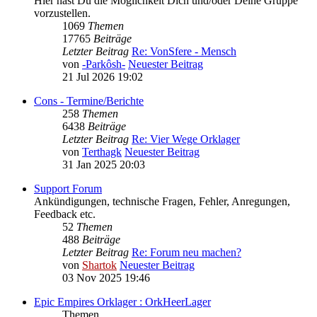
Hier hast Du die Möglichkeit Dich und/oder Deine Gruppe
vorzustellen.
1069
Themen
17765
Beiträge
Letzter Beitrag
Re: VonSfere - Mensch
von
-Parkôsh-
Neuester Beitrag
21 Jul 2026 19:02
Cons - Termine/Berichte
258
Themen
6438
Beiträge
Letzter Beitrag
Re: Vier Wege Orklager
von
Terthagk
Neuester Beitrag
31 Jan 2025 20:03
Support Forum
Ankündigungen, technische Fragen, Fehler, Anregungen,
Feedback etc.
52
Themen
488
Beiträge
Letzter Beitrag
Re: Forum neu machen?
von
Shartok
Neuester Beitrag
03 Nov 2025 19:46
Epic Empires Orklager : OrkHeerLager
Themen